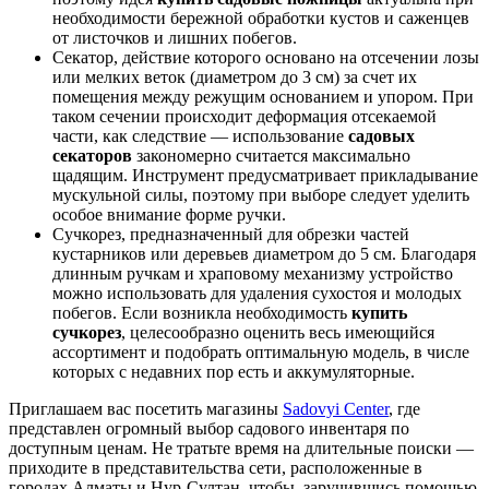
необходимости бережной обработки кустов и саженцев
от листочков и лишних побегов.
Секатор, действие которого основано на отсечении лозы
или мелких веток (диаметром до 3 см) за счет их
помещения между режущим основанием и упором. При
таком сечении происходит деформация отсекаемой
части, как следствие — использование
садовых
секаторов
закономерно считается максимально
щадящим. Инструмент предусматривает прикладывание
мускульной силы, поэтому при выборе следует уделить
особое внимание форме ручки.
Сучкорез, предназначенный для обрезки частей
кустарников или деревьев диаметром до 5 см. Благодаря
длинным ручкам и храповому механизму устройство
можно использовать для удаления сухостоя и молодых
побегов. Если возникла необходимость
купить
сучкорез
, целесообразно оценить весь имеющийся
ассортимент и подобрать оптимальную модель, в числе
которых с недавних пор есть и аккумуляторные.
Приглашаем вас посетить магазины
Sadovyi Center
, где
представлен огромный выбор садового инвентаря по
доступным ценам. Не тратьте время на длительные поиски —
приходите в представительства сети, расположенные в
городах Алматы и Нур-Султан, чтобы, заручившись помощью