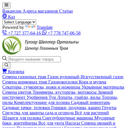
Вакансии
Адреса магазинов
Статьи
Қаз
Powered by
Translate
+7 727 377-64-16
+7 778 747-06-58
Корзина
Семена газонных трав
Газон рулонный
Искусственный газон
Семена кормовых трав
Газонокосилки
Кора и мульча
Секаторы, сучкорезы, ножи и ножницы
Укрывные материалы
Семена цветов
Триммеры, кусторезы, мотокосы
Зимний
инструмент
Удобрения
Туи
Лопаты, грабли, вилы
Топоры,
пилы
Комплектующие для полива
Садовый инвентарь
Садовые тачки, тележки
Горшки, поддоны, кашпо
Грунты
Средства для защиты сада и огорода
Всё для растений
Шланги для полива
Снегоуборочные машины
Мусорные
баки, контейнеры
Все для уюта
Насосы
Семена овощей и