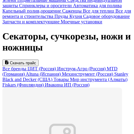
зелени
Подметальные машины
Средства индивидуальной
защиты
Спринклеры и оросители
Автоматика для полива
Капельный полив,орошение
Саженцы
Все для теплиц
Все для
ремонта и строительства
Пруды
Кухня
Садовое оборудование
Запчасти и комплектующие
Моечные установки
Секаторы, сучкорезы, ножи и
ножницы
Скачать прайс
Все бренды
ЦИТ (Россия)
Инструм-Агро (Россия)
MTD
(Германия)
Altuna (Испания)
Мехинструмент (Россия)
Stanley
Black and Decker (CША)
Товары Мир инструмента (Алматы)
Fiskars (Финляндия)
Ивакина ИП (Россия)