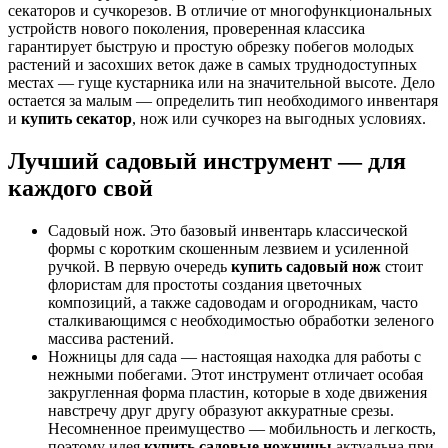
секаторов и сучкорезов. В отличие от многофункциональных
устройств нового поколения, проверенная классика
гарантирует быструю и простую обрезку побегов молодых
растений и засохших веток даже в самых труднодоступных
местах — гуще кустарника или на значительной высоте. Дело
остается за малым — определить тип необходимого инвентаря
и
купить секатор
, нож или сучкорез на выгодных условиях.
Лучший садовый инструмент — для
каждого свой
Садовый нож. Это базовый инвентарь классической
формы с коротким скошенным лезвием и усиленной
ручкой. В первую очередь
купить садовый нож
стоит
флористам для простоты создания цветочных
композиций, а также садоводам и огородникам, часто
сталкивающимся с необходимостью обработки зеленого
массива растений.
Ножницы для сада — настоящая находка для работы с
нежными побегами. Этот инструмент отличает особая
закругленная форма пластин, которые в ходе движения
навстречу друг другу образуют аккуратные срезы.
Несомненное преимущество — мобильность и легкость,
поэтому идея
купить садовые ножницы
актуальна при