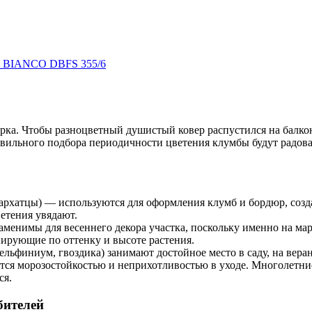
A BIANCO DBFS 355/6
ка. Чтобы разноцветный душистый ковер распустился на балкон
вильного подбора периодичности цветения клумбы будут радоват
 бархатцы) — используются для оформления клумб и бордюр, со
етения увядают.
заменимы для весеннего декора участка, поскольку именно на ма
ирующие по оттенку и высоте растения.
дельфиниум, гвоздика) занимают достойное место в саду, на вера
тся морозостойкостью и неприхотливостью в уходе. Многолетние
ся.
бителей