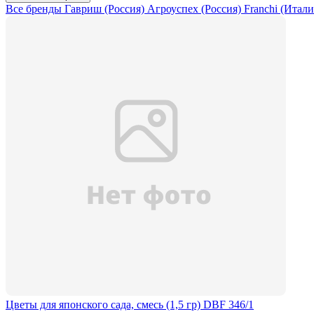
Все бренды
Гавриш (Россия)
Агроуспех (Россия)
Franchi (Итал
Цветы для японского сада, смесь (1,5 гр) DBF 346/1