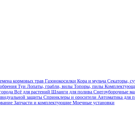
емена кормовых трав
Газонокосилки
Кора и мульча
Секаторы, с
обрения
Туи
Лопаты, грабли, вилы
Топоры, пилы
Комплектующи
огорода
Всё для растений
Шланги для полива
Снегоуборочные 
ивидуальной защиты
Спринклеры и оросители
Автоматика для 
ование
Запчасти и комплектующие
Моечные установки