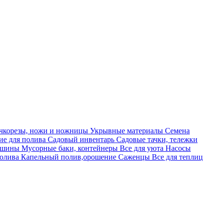
учкорезы, ножи и ножницы
Укрывные материалы
Семена
е для полива
Садовый инвентарь
Садовые тачки, тележки
машины
Мусорные баки, контейнеры
Все для уюта
Насосы
полива
Капельный полив,орошение
Саженцы
Все для теплиц