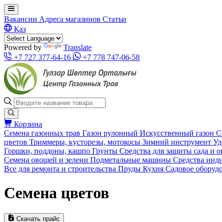
Вакансии
Адреса магазинов
Статьи
Қаз
Powered by
Translate
+7 727 377-64-16
+7 778 747-06-58
Корзина
Семена газонных трав
Газон рулонный
Искусственный газон
С
цветов
Триммеры, кусторезы, мотокосы
Зимний инструмент
Уд
Горшки, поддоны, кашпо
Грунты
Средства для защиты сада и 
Семена овощей и зелени
Подметальные машины
Средства инд
Все для ремонта и строительства
Пруды
Кухня
Садовое оборуд
Семена цветов
Скачать прайс