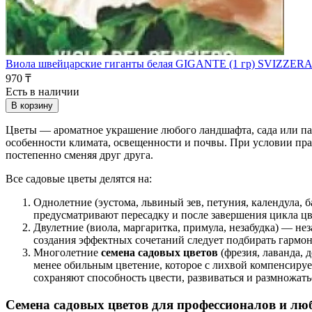
Виола швейцарские гиганты белая GIGANTE (1 гр) SVIZZER
970 ₸
Есть в наличии
В корзину
Цветы — ароматное украшение любого ландшафта, сада или пар
особенности климата, освещенности и почвы. При условии пра
постепенно сменяя друг друга.
Все садовые цветы делятся на:
Однолетние (эустома, львиный зев, петуния, календула,
предусматривают пересадку и после завершения цикла цв
Двулетние (виола, маргаритка, примула, незабудка) — не
создания эффектных сочетаний следует подбирать гармон
Многолетние
семена садовых цветов
(фрезия, лаванда, 
менее обильным цветение, которое с лихвой компенсируе
сохраняют способность цвести, развиваться и размножать
Семена садовых цветов для профессионалов и лю