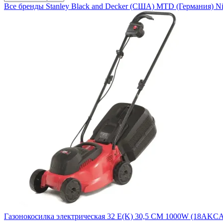
Все бренды
Stanley Black and Decker (CША)
MTD (Германия)
Ni
Газонокосилка электрическая 32 E(K) 30,5 CM 1000W (18AKC