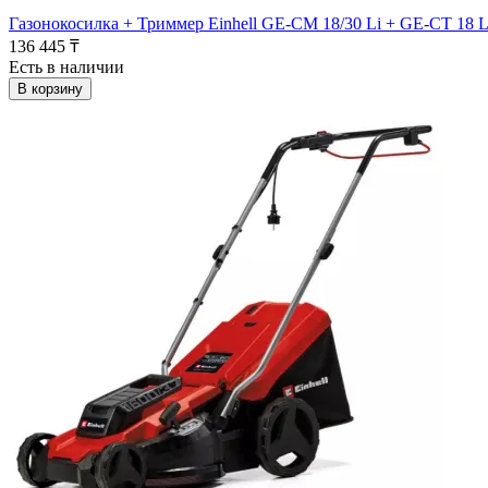
Газонокосилка + Триммер Einhell GE-CM 18/30 Li + GE-CT 18 L
136 445 ₸
Есть в наличии
В корзину