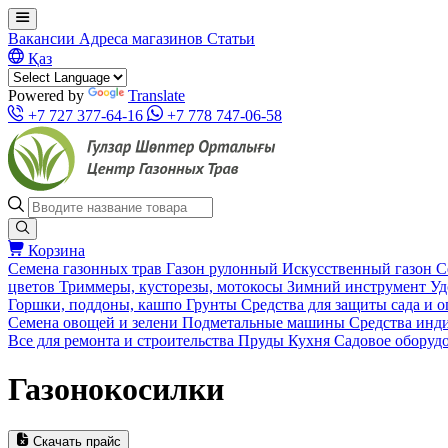
Вакансии
Адреса магазинов
Статьи
Қаз
Powered by
Translate
+7 727 377-64-16
+7 778 747-06-58
Корзина
Семена газонных трав
Газон рулонный
Искусственный газон
С
цветов
Триммеры, кусторезы, мотокосы
Зимний инструмент
Уд
Горшки, поддоны, кашпо
Грунты
Средства для защиты сада и 
Семена овощей и зелени
Подметальные машины
Средства инд
Все для ремонта и строительства
Пруды
Кухня
Садовое оборуд
Газонокосилки
Скачать прайс