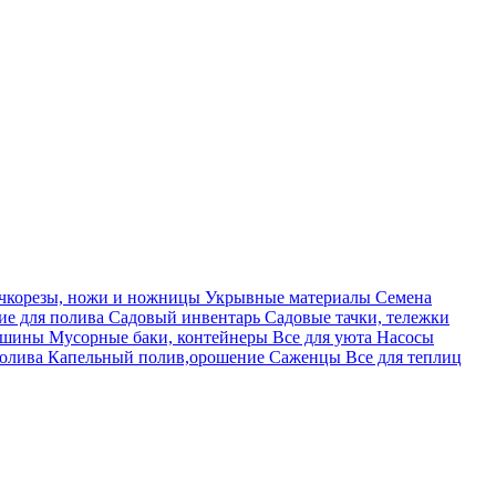
учкорезы, ножи и ножницы
Укрывные материалы
Семена
е для полива
Садовый инвентарь
Садовые тачки, тележки
машины
Мусорные баки, контейнеры
Все для уюта
Насосы
полива
Капельный полив,орошение
Саженцы
Все для теплиц