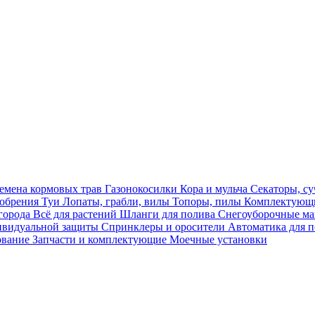
емена кормовых трав
Газонокосилки
Кора и мульча
Секаторы, с
обрения
Туи
Лопаты, грабли, вилы
Топоры, пилы
Комплектующи
огорода
Всё для растений
Шланги для полива
Снегоуборочные 
ивидуальной защиты
Спринклеры и оросители
Автоматика для 
ование
Запчасти и комплектующие
Моечные установки