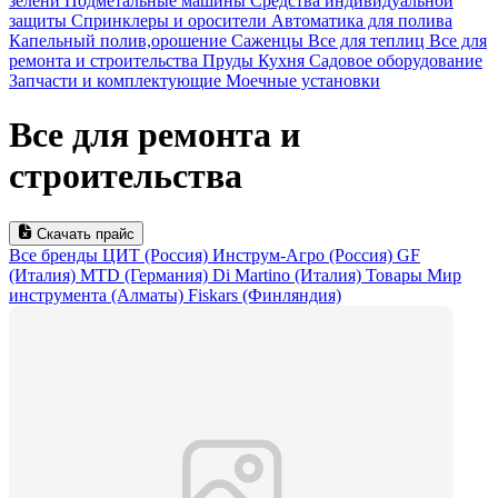
зелени
Подметальные машины
Средства индивидуальной
защиты
Спринклеры и оросители
Автоматика для полива
Капельный полив,орошение
Саженцы
Все для теплиц
Все для
ремонта и строительства
Пруды
Кухня
Садовое оборудование
Запчасти и комплектующие
Моечные установки
Все для ремонта и
строительства
Скачать прайс
Все бренды
ЦИТ (Россия)
Инструм-Агро (Россия)
GF
(Италия)
MTD (Германия)
Di Martino (Италия)
Товары Мир
инструмента (Алматы)
Fiskars (Финляндия)