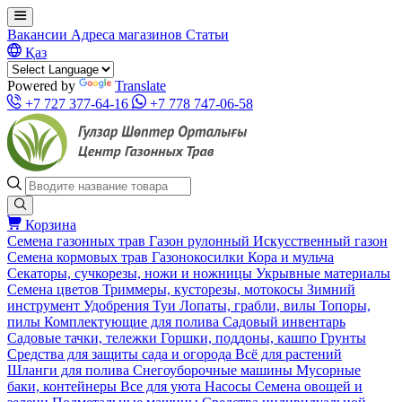
Вакансии
Адреса магазинов
Статьи
Қаз
Powered by
Translate
+7 727 377-64-16
+7 778 747-06-58
Корзина
Семена газонных трав
Газон рулонный
Искусственный газон
Семена кормовых трав
Газонокосилки
Кора и мульча
Секаторы, сучкорезы, ножи и ножницы
Укрывные материалы
Семена цветов
Триммеры, кусторезы, мотокосы
Зимний
инструмент
Удобрения
Туи
Лопаты, грабли, вилы
Топоры,
пилы
Комплектующие для полива
Садовый инвентарь
Садовые тачки, тележки
Горшки, поддоны, кашпо
Грунты
Средства для защиты сада и огорода
Всё для растений
Шланги для полива
Снегоуборочные машины
Мусорные
баки, контейнеры
Все для уюта
Насосы
Семена овощей и