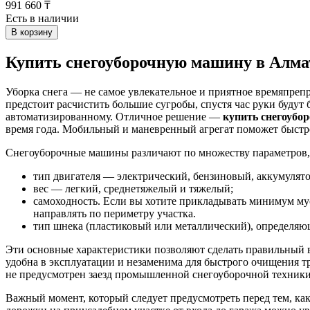
991 660 ₸
Есть в наличии
В корзину
Купить снегоуборочную машину в Алм
Уборка снега — не самое увлекательное и приятное времяпреп
предстоит расчистить большие сугробы, спустя час руки будут 
автоматизированному. Отличное решение —
купить снегоуб
время года. Мобильный и маневренный агрегат поможет быстро
Снегоуборочные машины различают по множеству параметров, 
тип двигателя — электрический, бензиновый, аккумулят
вес — легкий, среднетяжелый и тяжелый;
самоходность. Если вы хотите прикладывать минимум му
направлять по периметру участка.
тип шнека (пластиковый или металлический), определя
Эти основные характеристики позволяют сделать правильный 
удобна в эксплуатации и незаменима для быстрого очищения т
не предусмотрен заезд промышленной снегоуборочной техники
Важный момент, который следует предусмотреть перед тем, ка