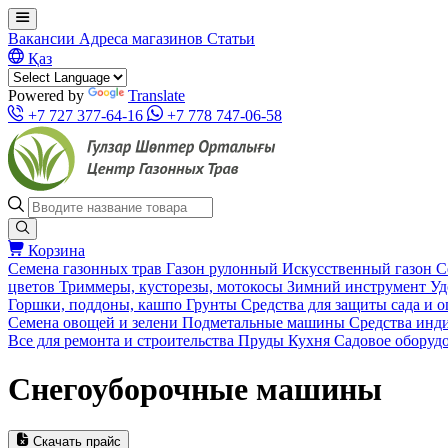
Вакансии
Адреса магазинов
Статьи
Қаз
Powered by
Translate
+7 727 377-64-16
+7 778 747-06-58
Корзина
Семена газонных трав
Газон рулонный
Искусственный газон
С
цветов
Триммеры, кусторезы, мотокосы
Зимний инструмент
Уд
Горшки, поддоны, кашпо
Грунты
Средства для защиты сада и 
Семена овощей и зелени
Подметальные машины
Средства инд
Все для ремонта и строительства
Пруды
Кухня
Садовое оборуд
Снегоуборочные машины
Скачать прайс