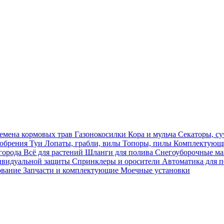
емена кормовых трав
Газонокосилки
Кора и мульча
Секаторы, с
обрения
Туи
Лопаты, грабли, вилы
Топоры, пилы
Комплектующи
огорода
Всё для растений
Шланги для полива
Снегоуборочные 
ивидуальной защиты
Спринклеры и оросители
Автоматика для 
ование
Запчасти и комплектующие
Моечные установки