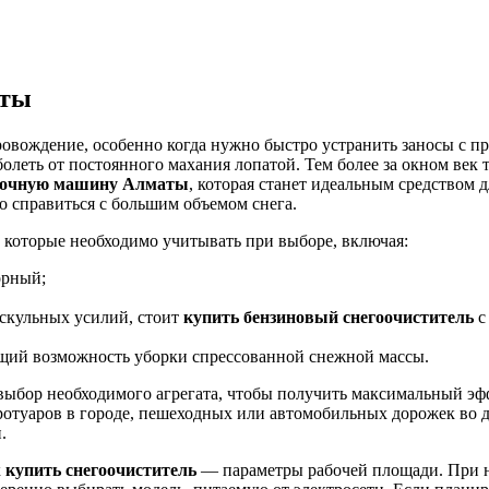
аты
ровождение, особенно когда нужно быстро устранить заносы с п
болеть от постоянного махания лопатой. Тем более за окном век 
орочную машину Алматы
, которая станет идеальным средством
 справиться с большим объемом снега.
которые необходимо учитывать при выборе, включая:
орный;
скульных усилий, стоит
купить бензиновый снегоочиститель
с
ющий возможность уборки спрессованной снежной массы.
выбор необходимого агрегата, чтобы получить максимальный эфф
ротуаров в городе, пешеходных или автомобильных дорожек во д
.
к
купить снегоочиститель
— параметры рабочей площади. При н