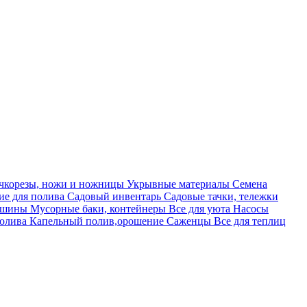
учкорезы, ножи и ножницы
Укрывные материалы
Семена
е для полива
Садовый инвентарь
Садовые тачки, тележки
машины
Мусорные баки, контейнеры
Все для уюта
Насосы
полива
Капельный полив,орошение
Саженцы
Все для теплиц