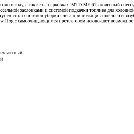
и или в саду, а также на парковках. MTD МЕ 61 - колесный сне
ссельной заслонками и системой подкачки топлива для холодн
пенчатой системой уборки снега при помощи стального и зазу
ow Hog с самоочищающимся протектором исключают возможность
рехтактный
ый