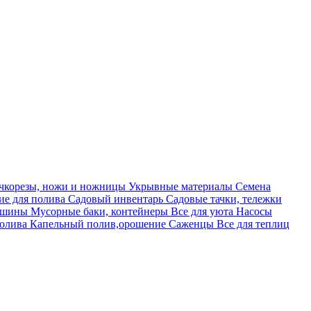
учкорезы, ножи и ножницы
Укрывные материалы
Семена
е для полива
Садовый инвентарь
Садовые тачки, тележки
машины
Мусорные баки, контейнеры
Все для уюта
Насосы
полива
Капельный полив,орошение
Саженцы
Все для теплиц