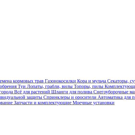
емена кормовых трав
Газонокосилки
Кора и мульча
Секаторы, с
обрения
Туи
Лопаты, грабли, вилы
Топоры, пилы
Комплектующи
огорода
Всё для растений
Шланги для полива
Снегоуборочные 
ивидуальной защиты
Спринклеры и оросители
Автоматика для 
ование
Запчасти и комплектующие
Моечные установки