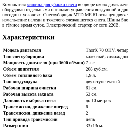
Компактная
машина для уборки снега
во дворе около дома, дач
оборудован отдельными органами управления воздушной и дро
погодных условиях. Cнегоуборщик MTD МЕ 61 оснащен двухсту
измельчение наледи и тяжелого слежавшегося снега. Шины Sn
в тёмное время суток. Электрический стартер от сети 220В.
Характеристики
Модель двигателя
ThorX 70 OHV, четы
Тип снегоуборщика
колесный, самоходн
Мощность двигателя (при 3600 об/мин)
7 л.с.
Объем двигателя
208 куб.см.
Объем топливного бака
1,9 л.
Тип воздуходува
двухступенчатый
Рабочая ширина очистки
61 см.
Рабочая высота захвата
53 см.
Дальность выброса снега
до 10 метров
Трансмиссия, движение вперед
6
Трансмиссия, движение назад
2
Тип привода трансмиссии
цепь
Размер шин
33х13см.