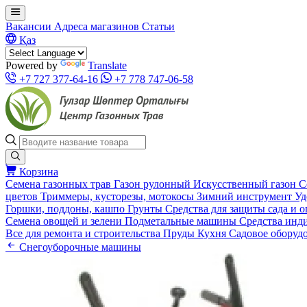
Вакансии
Адреса магазинов
Статьи
Қаз
Powered by
Translate
+7 727 377-64-16
+7 778 747-06-58
Корзина
Семена газонных трав
Газон рулонный
Искусственный газон
С
цветов
Триммеры, кусторезы, мотокосы
Зимний инструмент
Уд
Горшки, поддоны, кашпо
Грунты
Средства для защиты сада и 
Семена овощей и зелени
Подметальные машины
Средства инд
Все для ремонта и строительства
Пруды
Кухня
Садовое оборуд
Снегоуборочные машины