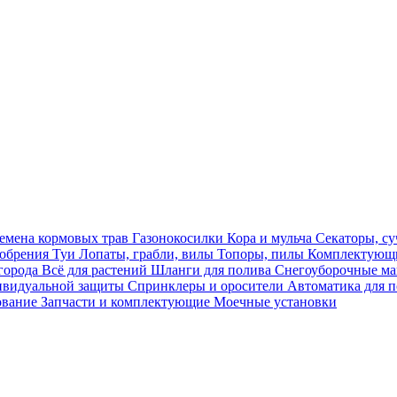
емена кормовых трав
Газонокосилки
Кора и мульча
Секаторы, с
обрения
Туи
Лопаты, грабли, вилы
Топоры, пилы
Комплектующи
огорода
Всё для растений
Шланги для полива
Снегоуборочные 
ивидуальной защиты
Спринклеры и оросители
Автоматика для 
ование
Запчасти и комплектующие
Моечные установки