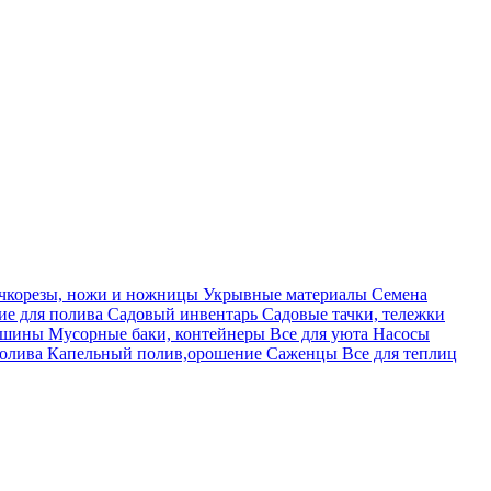
учкорезы, ножи и ножницы
Укрывные материалы
Семена
е для полива
Садовый инвентарь
Садовые тачки, тележки
машины
Мусорные баки, контейнеры
Все для уюта
Насосы
полива
Капельный полив,орошение
Саженцы
Все для теплиц