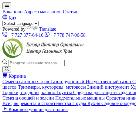
Вакансии
Адреса магазинов
Статьи
Қаз
Powered by
Translate
+7 727 377-64-16
+7 778 747-06-58
Корзина
Семена газонных трав
Газон рулонный
Искусственный газон
С
цветов
Триммеры, кусторезы, мотокосы
Зимний инструмент
Уд
Горшки, поддоны, кашпо
Грунты
Средства для защиты сада и 
Семена овощей и зелени
Подметальные машины
Средства инд
Все для ремонта и строительства
Пруды
Кухня
Садовое оборуд
Комплектующие для полива