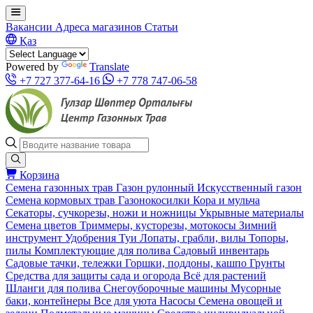
Вакансии
Адреса магазинов
Статьи
Қаз
Powered by
Translate
+7 727 377-64-16
+7 778 747-06-58
Корзина
Семена газонных трав
Газон рулонный
Искусственный газон
Семена кормовых трав
Газонокосилки
Кора и мульча
Секаторы, сучкорезы, ножи и ножницы
Укрывные материалы
Семена цветов
Триммеры, кусторезы, мотокосы
Зимний
инструмент
Удобрения
Туи
Лопаты, грабли, вилы
Топоры,
пилы
Комплектующие для полива
Садовый инвентарь
Садовые тачки, тележки
Горшки, поддоны, кашпо
Грунты
Средства для защиты сада и огорода
Всё для растений
Шланги для полива
Снегоуборочные машины
Мусорные
баки, контейнеры
Все для уюта
Насосы
Семена овощей и