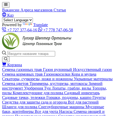
Вакансии
Адреса магазинов
Статьи
Қаз
Powered by
Translate
+7 727 377-64-16
+7 778 747-06-58
Корзина
Семена газонных трав
Газон рулонный
Искусственный газон
Семена кормовых трав
Газонокосилки
Кора и мульча
Секаторы, сучкорезы, ножи и ножницы
Укрывные материалы
Семена цветов
Триммеры, кусторезы, мотокосы
Зимний
инструмент
Удобрения
Туи
Лопаты, грабли, вилы
Топоры,
пилы
Комплектующие для полива
Садовый инвентарь
Садовые тачки, тележки
Горшки, поддоны, кашпо
Грунты
Средства для защиты сада и огорода
Всё для растений
Шланги для полива
Снегоуборочные машины
Мусорные
баки, контейнеры
Все для уюта
Насосы
Семена овощей и