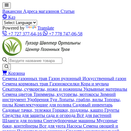
Вакансии
Адреса магазинов
Статьи
Қаз
Powered by
Translate
+7 727 377-64-16
+7 778 747-06-58
Корзина
Семена газонных трав
Газон рулонный
Искусственный газон
Семена кормовых трав
Газонокосилки
Кора и мульча
Секаторы, сучкорезы, ножи и ножницы
Укрывные материалы
Семена цветов
Триммеры, кусторезы, мотокосы
Зимний
инструмент
Удобрения
Туи
Лопаты, грабли, вилы
Топоры,
пилы
Комплектующие для полива
Садовый инвентарь
Садовые тачки, тележки
Горшки, поддоны, кашпо
Грунты
Средства для защиты сада и огорода
Всё для растений
Шланги для полива
Снегоуборочные машины
Мусорные
баки, контейнеры
Все для уюта
Насосы
Семена овощей и