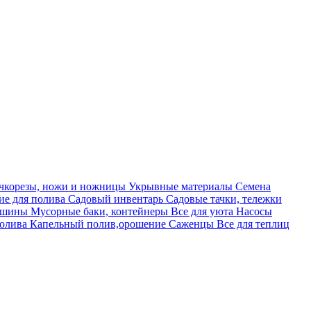
учкорезы, ножи и ножницы
Укрывные материалы
Семена
е для полива
Садовый инвентарь
Садовые тачки, тележки
машины
Мусорные баки, контейнеры
Все для уюта
Насосы
полива
Капельный полив,орошение
Саженцы
Все для теплиц