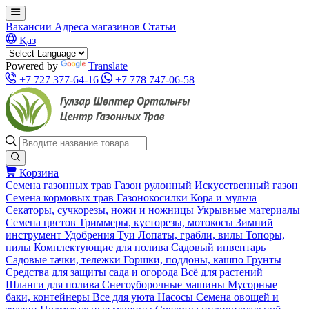
Вакансии
Адреса магазинов
Статьи
Қаз
Powered by
Translate
+7 727 377-64-16
+7 778 747-06-58
Корзина
Семена газонных трав
Газон рулонный
Искусственный газон
Семена кормовых трав
Газонокосилки
Кора и мульча
Секаторы, сучкорезы, ножи и ножницы
Укрывные материалы
Семена цветов
Триммеры, кусторезы, мотокосы
Зимний
инструмент
Удобрения
Туи
Лопаты, грабли, вилы
Топоры,
пилы
Комплектующие для полива
Садовый инвентарь
Садовые тачки, тележки
Горшки, поддоны, кашпо
Грунты
Средства для защиты сада и огорода
Всё для растений
Шланги для полива
Снегоуборочные машины
Мусорные
баки, контейнеры
Все для уюта
Насосы
Семена овощей и