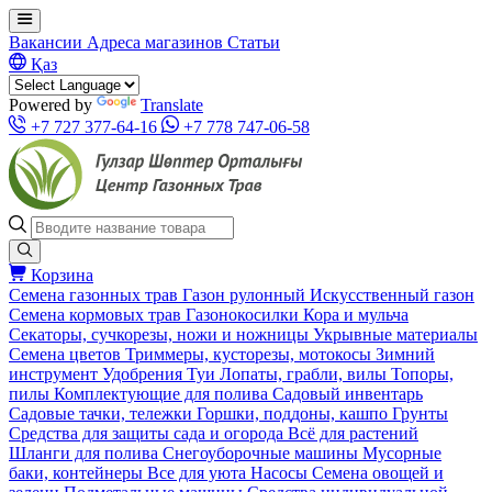
Вакансии
Адреса магазинов
Статьи
Қаз
Powered by
Translate
+7 727 377-64-16
+7 778 747-06-58
Корзина
Семена газонных трав
Газон рулонный
Искусственный газон
Семена кормовых трав
Газонокосилки
Кора и мульча
Секаторы, сучкорезы, ножи и ножницы
Укрывные материалы
Семена цветов
Триммеры, кусторезы, мотокосы
Зимний
инструмент
Удобрения
Туи
Лопаты, грабли, вилы
Топоры,
пилы
Комплектующие для полива
Садовый инвентарь
Садовые тачки, тележки
Горшки, поддоны, кашпо
Грунты
Средства для защиты сада и огорода
Всё для растений
Шланги для полива
Снегоуборочные машины
Мусорные
баки, контейнеры
Все для уюта
Насосы
Семена овощей и