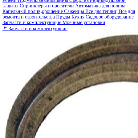
зелени
Подметальные машины
Средства индивидуальной
защиты
Спринклеры и оросители
Автоматика для полива
Капельный полив,орошение
Саженцы
Все для теплиц
Все для
ремонта и строительства
Пруды
Кухня
Садовое оборудование
Запчасти и комплектующие
Моечные установки
Запчасти и комплектующие