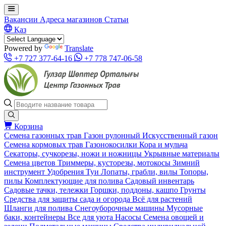
Вакансии
Адреса магазинов
Статьи
Қаз
Powered by
Translate
+7 727 377-64-16
+7 778 747-06-58
Корзина
Семена газонных трав
Газон рулонный
Искусственный газон
Семена кормовых трав
Газонокосилки
Кора и мульча
Секаторы, сучкорезы, ножи и ножницы
Укрывные материалы
Семена цветов
Триммеры, кусторезы, мотокосы
Зимний
инструмент
Удобрения
Туи
Лопаты, грабли, вилы
Топоры,
пилы
Комплектующие для полива
Садовый инвентарь
Садовые тачки, тележки
Горшки, поддоны, кашпо
Грунты
Средства для защиты сада и огорода
Всё для растений
Шланги для полива
Снегоуборочные машины
Мусорные
баки, контейнеры
Все для уюта
Насосы
Семена овощей и