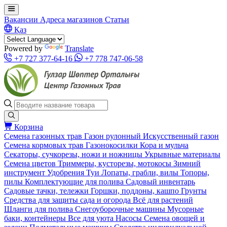
Вакансии
Адреса магазинов
Статьи
Қаз
Powered by
Translate
+7 727 377-64-16
+7 778 747-06-58
Корзина
Семена газонных трав
Газон рулонный
Искусственный газон
Семена кормовых трав
Газонокосилки
Кора и мульча
Секаторы, сучкорезы, ножи и ножницы
Укрывные материалы
Семена цветов
Триммеры, кусторезы, мотокосы
Зимний
инструмент
Удобрения
Туи
Лопаты, грабли, вилы
Топоры,
пилы
Комплектующие для полива
Садовый инвентарь
Садовые тачки, тележки
Горшки, поддоны, кашпо
Грунты
Средства для защиты сада и огорода
Всё для растений
Шланги для полива
Снегоуборочные машины
Мусорные
баки, контейнеры
Все для уюта
Насосы
Семена овощей и