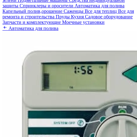
зелени
Подметальные машины
Средства индивидуальной
защиты
Спринклеры и оросители
Автоматика для полива
Капельный полив,орошение
Саженцы
Все для теплиц
Все для
ремонта и строительства
Пруды
Кухня
Садовое оборудование
Запчасти и комплектующие
Моечные установки
Автоматика для полива