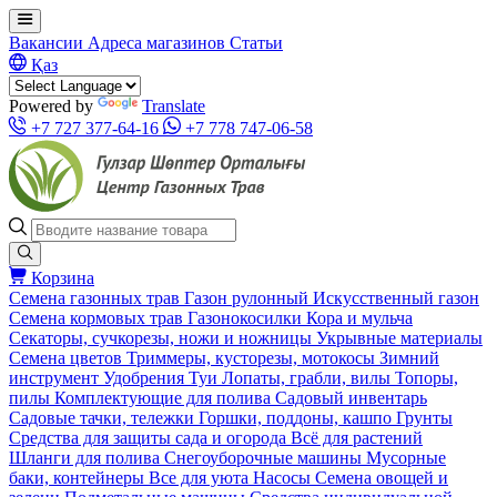
Вакансии
Адреса магазинов
Статьи
Қаз
Powered by
Translate
+7 727 377-64-16
+7 778 747-06-58
Корзина
Семена газонных трав
Газон рулонный
Искусственный газон
Семена кормовых трав
Газонокосилки
Кора и мульча
Секаторы, сучкорезы, ножи и ножницы
Укрывные материалы
Семена цветов
Триммеры, кусторезы, мотокосы
Зимний
инструмент
Удобрения
Туи
Лопаты, грабли, вилы
Топоры,
пилы
Комплектующие для полива
Садовый инвентарь
Садовые тачки, тележки
Горшки, поддоны, кашпо
Грунты
Средства для защиты сада и огорода
Всё для растений
Шланги для полива
Снегоуборочные машины
Мусорные
баки, контейнеры
Все для уюта
Насосы
Семена овощей и