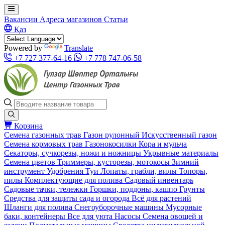
Вакансии
Адреса магазинов
Статьи
Қаз
Powered by
Translate
+7 727 377-64-16
+7 778 747-06-58
Корзина
Семена газонных трав
Газон рулонный
Искусственный газон
Семена кормовых трав
Газонокосилки
Кора и мульча
Секаторы, сучкорезы, ножи и ножницы
Укрывные материалы
Семена цветов
Триммеры, кусторезы, мотокосы
Зимний
инструмент
Удобрения
Туи
Лопаты, грабли, вилы
Топоры,
пилы
Комплектующие для полива
Садовый инвентарь
Садовые тачки, тележки
Горшки, поддоны, кашпо
Грунты
Средства для защиты сада и огорода
Всё для растений
Шланги для полива
Снегоуборочные машины
Мусорные
баки, контейнеры
Все для уюта
Насосы
Семена овощей и