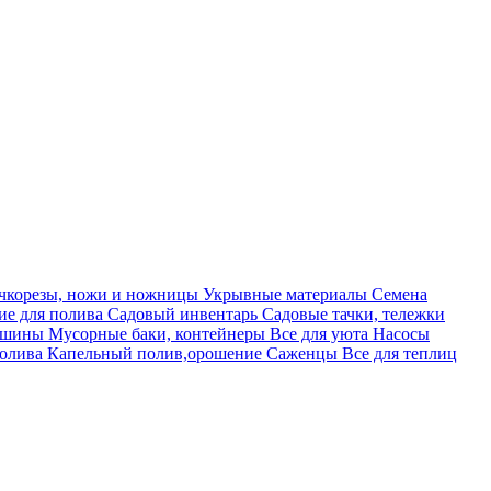
учкорезы, ножи и ножницы
Укрывные материалы
Семена
е для полива
Садовый инвентарь
Садовые тачки, тележки
машины
Мусорные баки, контейнеры
Все для уюта
Насосы
полива
Капельный полив,орошение
Саженцы
Все для теплиц