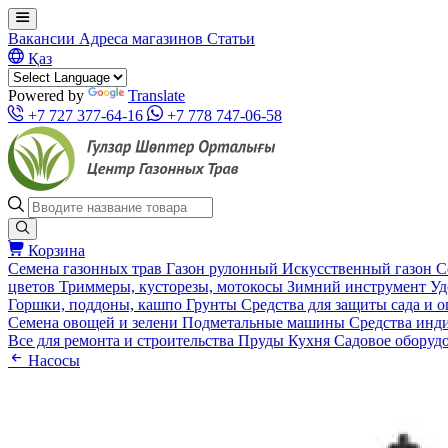
Вакансии
Адреса магазинов
Статьи
Қаз
Powered by
Translate
+7 727 377-64-16
+7 778 747-06-58
Корзина
Семена газонных трав
Газон рулонный
Искусственный газон
С
цветов
Триммеры, кусторезы, мотокосы
Зимний инструмент
Уд
Горшки, поддоны, кашпо
Грунты
Средства для защиты сада и 
Семена овощей и зелени
Подметальные машины
Средства инд
Все для ремонта и строительства
Пруды
Кухня
Садовое оборуд
Насосы