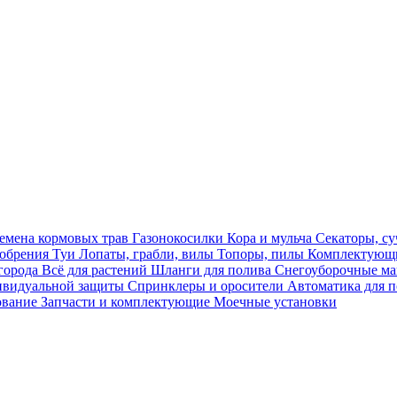
емена кормовых трав
Газонокосилки
Кора и мульча
Секаторы, с
обрения
Туи
Лопаты, грабли, вилы
Топоры, пилы
Комплектующи
огорода
Всё для растений
Шланги для полива
Снегоуборочные 
ивидуальной защиты
Спринклеры и оросители
Автоматика для 
ование
Запчасти и комплектующие
Моечные установки