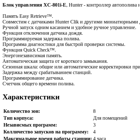
Блок управления XC-801i-E
, Hunter - контроллер автополива н
Память Easy Retrieve™.
Совместим с датчиками Hunter Clik и другими миниатюрными 
Ручной запуск одним касанием и удобное ручное управление.
Функция отключения датчика дождя.
Программируемая задержка полива.
Программа диагностики для быстрой проверки системы.
Функция Quick Check™.
Энергонезависимая память.
Автоматическая защита от короткого замыкания.
Сезонная шкала: общие или автоматические корректировки при
Задержка между срабатыванием станций.
Программирование датчика.
Счетчик общего времени полива.
Характеристики
Количество зон:
8
Тип корпуса:
Для помещений
Независмых программ:
3
Колличество запусков на программу:
4
Максимальное время работы станции:
4 часа