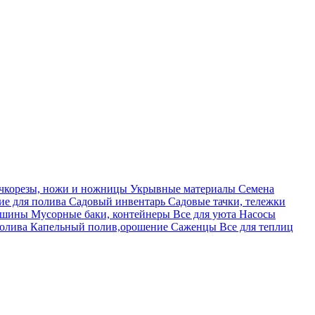
учкорезы, ножи и ножницы
Укрывные материалы
Семена
е для полива
Садовый инвентарь
Садовые тачки, тележки
машины
Мусорные баки, контейнеры
Все для уюта
Насосы
полива
Капельный полив,орошение
Саженцы
Все для теплиц