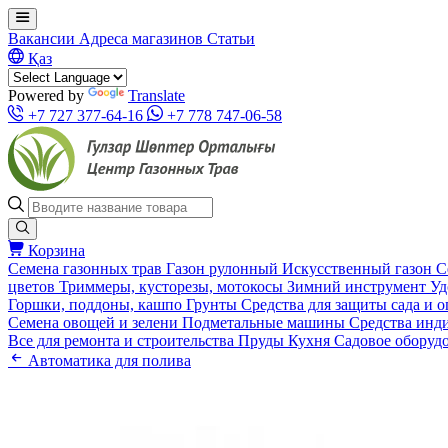
Вакансии
Адреса магазинов
Статьи
Қаз
Powered by
Translate
+7 727 377-64-16
+7 778 747-06-58
Корзина
Семена газонных трав
Газон рулонный
Искусственный газон
С
цветов
Триммеры, кусторезы, мотокосы
Зимний инструмент
Уд
Горшки, поддоны, кашпо
Грунты
Средства для защиты сада и 
Семена овощей и зелени
Подметальные машины
Средства инд
Все для ремонта и строительства
Пруды
Кухня
Садовое оборуд
Автоматика для полива