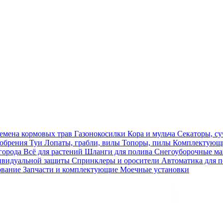
емена кормовых трав
Газонокосилки
Кора и мульча
Секаторы, с
обрения
Туи
Лопаты, грабли, вилы
Топоры, пилы
Комплектующи
огорода
Всё для растений
Шланги для полива
Снегоуборочные 
ивидуальной защиты
Спринклеры и оросители
Автоматика для 
ование
Запчасти и комплектующие
Моечные установки