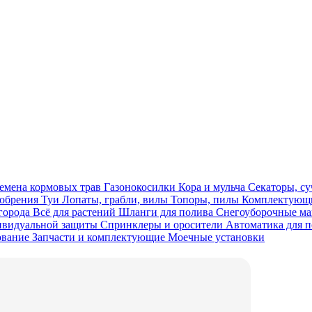
емена кормовых трав
Газонокосилки
Кора и мульча
Секаторы, с
обрения
Туи
Лопаты, грабли, вилы
Топоры, пилы
Комплектующи
огорода
Всё для растений
Шланги для полива
Снегоуборочные 
ивидуальной защиты
Спринклеры и оросители
Автоматика для 
ование
Запчасти и комплектующие
Моечные установки