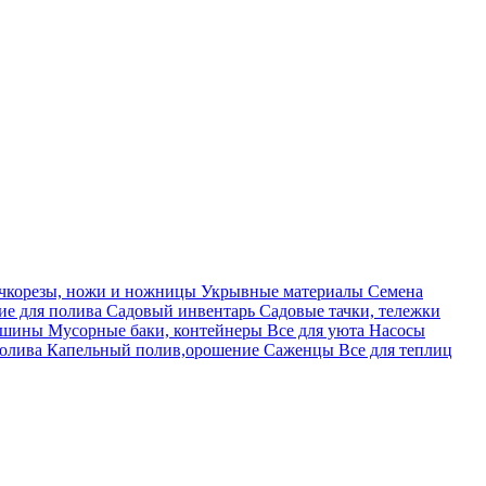
учкорезы, ножи и ножницы
Укрывные материалы
Семена
е для полива
Садовый инвентарь
Садовые тачки, тележки
машины
Мусорные баки, контейнеры
Все для уюта
Насосы
полива
Капельный полив,орошение
Саженцы
Все для теплиц