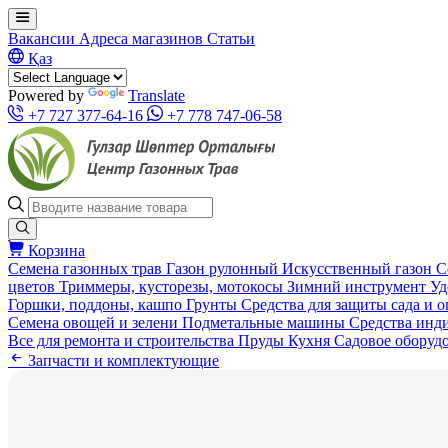
Вакансии
Адреса магазинов
Статьи
Қаз
Powered by
Translate
+7 727 377-64-16
+7 778 747-06-58
Корзина
Семена газонных трав
Газон рулонный
Искусственный газон
С
цветов
Триммеры, кусторезы, мотокосы
Зимний инструмент
Уд
Горшки, поддоны, кашпо
Грунты
Средства для защиты сада и 
Семена овощей и зелени
Подметальные машины
Средства инд
Все для ремонта и строительства
Пруды
Кухня
Садовое оборуд
Запчасти и комплектующие