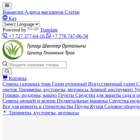
Вакансии
Адреса магазинов
Статьи
Қаз
Powered by
Translate
+7 727 377-64-16
+7 778 747-06-58
Корзина
Семена газонных трав
Газон рулонный
Искусственный газон
С
цветов
Триммеры, кусторезы, мотокосы
Зимний инструмент
Уд
Горшки, поддоны, кашпо
Грунты
Средства для защиты сада и 
Семена овощей и зелени
Подметальные машины
Средства инд
Все для ремонта и строительства
Пруды
Кухня
Садовое оборуд
Триммеры, кусторезы, мотокосы