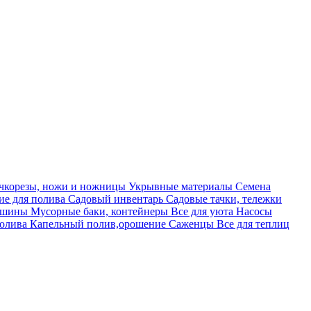
учкорезы, ножи и ножницы
Укрывные материалы
Семена
е для полива
Садовый инвентарь
Садовые тачки, тележки
машины
Мусорные баки, контейнеры
Все для уюта
Насосы
полива
Капельный полив,орошение
Саженцы
Все для теплиц