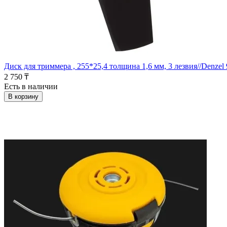
Диск для триммера , 255*25,4 толщина 1,6 мм, 3 лезвия//Denzel
2 750 ₸
Есть в наличии
В корзину