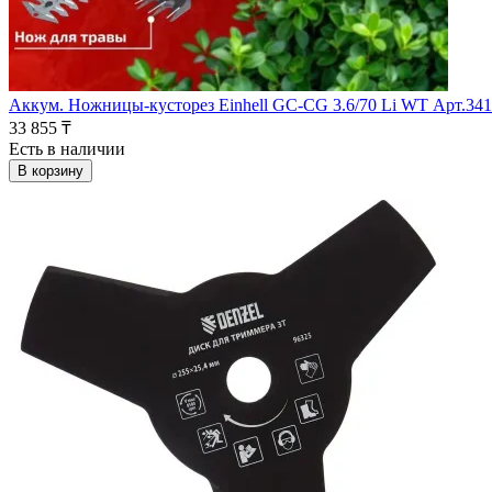
Аккум. Ножницы-кусторез Einhell GC-CG 3.6/70 Li WT Арт.34
33 855 ₸
Есть в наличии
В корзину