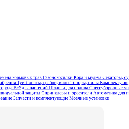
емена кормовых трав
Газонокосилки
Кора и мульча
Секаторы, с
обрения
Туи
Лопаты, грабли, вилы
Топоры, пилы
Комплектующи
огорода
Всё для растений
Шланги для полива
Снегоуборочные 
ивидуальной защиты
Спринклеры и оросители
Автоматика для 
ование
Запчасти и комплектующие
Моечные установки