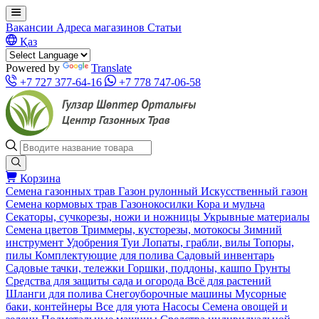
Вакансии
Адреса магазинов
Статьи
Қаз
Powered by
Translate
+7 727 377-64-16
+7 778 747-06-58
Корзина
Семена газонных трав
Газон рулонный
Искусственный газон
Семена кормовых трав
Газонокосилки
Кора и мульча
Секаторы, сучкорезы, ножи и ножницы
Укрывные материалы
Семена цветов
Триммеры, кусторезы, мотокосы
Зимний
инструмент
Удобрения
Туи
Лопаты, грабли, вилы
Топоры,
пилы
Комплектующие для полива
Садовый инвентарь
Садовые тачки, тележки
Горшки, поддоны, кашпо
Грунты
Средства для защиты сада и огорода
Всё для растений
Шланги для полива
Снегоуборочные машины
Мусорные
баки, контейнеры
Все для уюта
Насосы
Семена овощей и