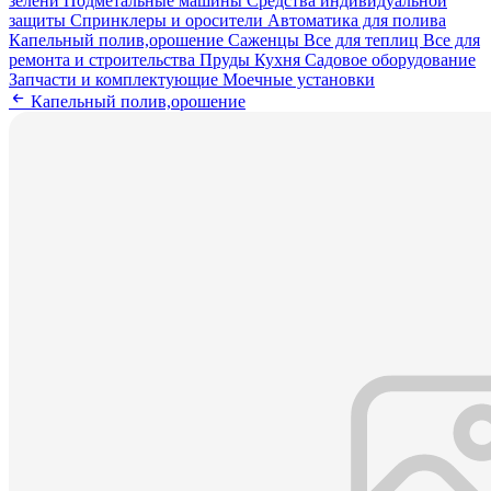
зелени
Подметальные машины
Средства индивидуальной
защиты
Спринклеры и оросители
Автоматика для полива
Капельный полив,орошение
Саженцы
Все для теплиц
Все для
ремонта и строительства
Пруды
Кухня
Садовое оборудование
Запчасти и комплектующие
Моечные установки
Капельный полив,орошение