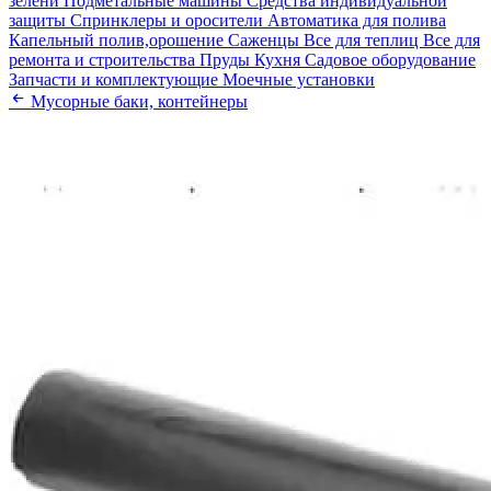
зелени
Подметальные машины
Средства индивидуальной
защиты
Спринклеры и оросители
Автоматика для полива
Капельный полив,орошение
Саженцы
Все для теплиц
Все для
ремонта и строительства
Пруды
Кухня
Садовое оборудование
Запчасти и комплектующие
Моечные установки
Мусорные баки, контейнеры