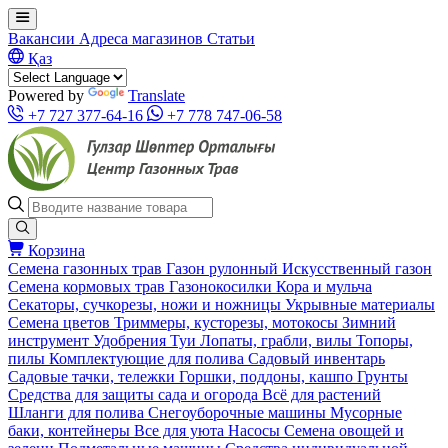
Вакансии
Адреса магазинов
Статьи
Қаз
Powered by
Translate
+7 727 377-64-16
+7 778 747-06-58
Корзина
Семена газонных трав
Газон рулонный
Искусственный газон
Семена кормовых трав
Газонокосилки
Кора и мульча
Секаторы, сучкорезы, ножи и ножницы
Укрывные материалы
Семена цветов
Триммеры, кусторезы, мотокосы
Зимний
инструмент
Удобрения
Туи
Лопаты, грабли, вилы
Топоры,
пилы
Комплектующие для полива
Садовый инвентарь
Садовые тачки, тележки
Горшки, поддоны, кашпо
Грунты
Средства для защиты сада и огорода
Всё для растений
Шланги для полива
Снегоуборочные машины
Мусорные
баки, контейнеры
Все для уюта
Насосы
Семена овощей и