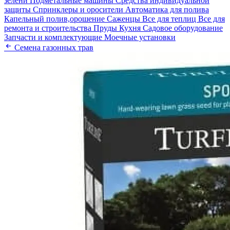
зелени
Подметальные машины
Средства индивидуальной
защиты
Спринклеры и оросители
Автоматика для полива
Капельный полив,орошение
Саженцы
Все для теплиц
Все для
ремонта и строительства
Пруды
Кухня
Садовое оборудование
Запчасти и комплектующие
Моечные установки
Семена газонных трав