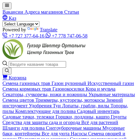
Вакансии
Адреса магазинов
Статьи
Қаз
Powered by
Translate
+7 727 377-64-16
+7 778 747-06-58
Корзина
Семена газонных трав
Газон рулонный
Искусственный газон
Семена кормовых трав
Газонокосилки
Кора и мульча
Секаторы, сучкорезы, ножи и ножницы
Укрывные материалы
Семена цветов
Триммеры, кусторезы, мотокосы
Зимний
инструмент
Удобрения
Туи
Лопаты, грабли, вилы
Топоры,
пилы
Комплектующие для полива
Садовый инвентарь
Садовые тачки, тележки
Горшки, поддоны, кашпо
Грунты
Средства для защиты сада и огорода
Всё для растений
Шланги для полива
Снегоуборочные машины
Мусорные
баки, контейнеры
Все для уюта
Насосы
Семена овощей и