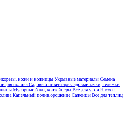
учкорезы, ножи и ножницы
Укрывные материалы
Семена
е для полива
Садовый инвентарь
Садовые тачки, тележки
машины
Мусорные баки, контейнеры
Все для уюта
Насосы
полива
Капельный полив,орошение
Саженцы
Все для теплиц