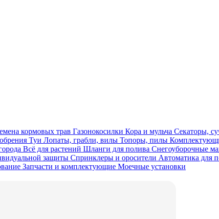
емена кормовых трав
Газонокосилки
Кора и мульча
Секаторы, с
обрения
Туи
Лопаты, грабли, вилы
Топоры, пилы
Комплектующи
огорода
Всё для растений
Шланги для полива
Снегоуборочные 
ивидуальной защиты
Спринклеры и оросители
Автоматика для 
ование
Запчасти и комплектующие
Моечные установки