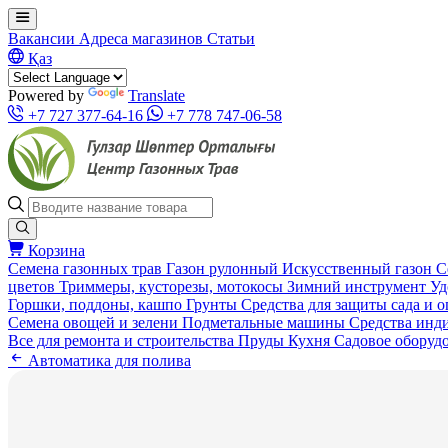
Вакансии
Адреса магазинов
Статьи
Қаз
Powered by
Translate
+7 727 377-64-16
+7 778 747-06-58
Корзина
Семена газонных трав
Газон рулонный
Искусственный газон
С
цветов
Триммеры, кусторезы, мотокосы
Зимний инструмент
Уд
Горшки, поддоны, кашпо
Грунты
Средства для защиты сада и 
Семена овощей и зелени
Подметальные машины
Средства инд
Все для ремонта и строительства
Пруды
Кухня
Садовое оборуд
Автоматика для полива