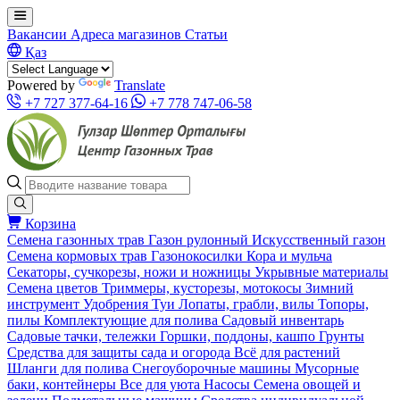
Вакансии
Адреса магазинов
Статьи
Қаз
Powered by
Translate
+7 727 377-64-16
+7 778 747-06-58
Корзина
Семена газонных трав
Газон рулонный
Искусственный газон
Семена кормовых трав
Газонокосилки
Кора и мульча
Секаторы, сучкорезы, ножи и ножницы
Укрывные материалы
Семена цветов
Триммеры, кусторезы, мотокосы
Зимний
инструмент
Удобрения
Туи
Лопаты, грабли, вилы
Топоры,
пилы
Комплектующие для полива
Садовый инвентарь
Садовые тачки, тележки
Горшки, поддоны, кашпо
Грунты
Средства для защиты сада и огорода
Всё для растений
Шланги для полива
Снегоуборочные машины
Мусорные
баки, контейнеры
Все для уюта
Насосы
Семена овощей и