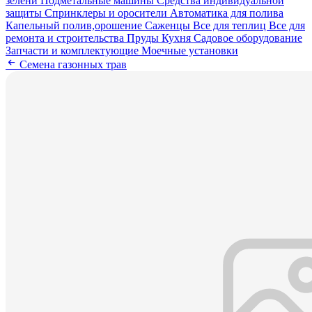
зелени
Подметальные машины
Средства индивидуальной
защиты
Спринклеры и оросители
Автоматика для полива
Капельный полив,орошение
Саженцы
Все для теплиц
Все для
ремонта и строительства
Пруды
Кухня
Садовое оборудование
Запчасти и комплектующие
Моечные установки
Семена газонных трав