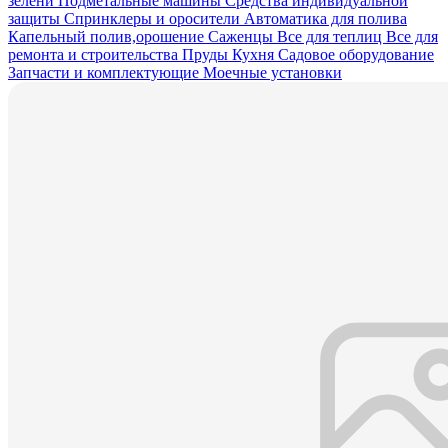
зелени
Подметальные машины
Средства индивидуальной
защиты
Спринклеры и оросители
Автоматика для полива
Капельный полив,орошение
Саженцы
Все для теплиц
Все для
ремонта и строительства
Пруды
Кухня
Садовое оборудование
Запчасти и комплектующие
Моечные установки