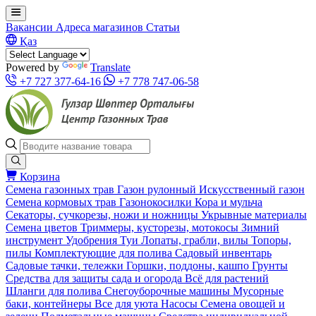
Вакансии
Адреса магазинов
Статьи
Қаз
Powered by
Translate
+7 727 377-64-16
+7 778 747-06-58
Корзина
Семена газонных трав
Газон рулонный
Искусственный газон
Семена кормовых трав
Газонокосилки
Кора и мульча
Секаторы, сучкорезы, ножи и ножницы
Укрывные материалы
Семена цветов
Триммеры, кусторезы, мотокосы
Зимний
инструмент
Удобрения
Туи
Лопаты, грабли, вилы
Топоры,
пилы
Комплектующие для полива
Садовый инвентарь
Садовые тачки, тележки
Горшки, поддоны, кашпо
Грунты
Средства для защиты сада и огорода
Всё для растений
Шланги для полива
Снегоуборочные машины
Мусорные
баки, контейнеры
Все для уюта
Насосы
Семена овощей и