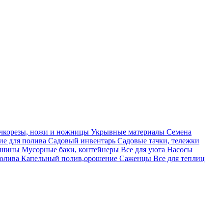
учкорезы, ножи и ножницы
Укрывные материалы
Семена
е для полива
Садовый инвентарь
Садовые тачки, тележки
машины
Мусорные баки, контейнеры
Все для уюта
Насосы
полива
Капельный полив,орошение
Саженцы
Все для теплиц