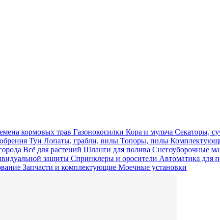
емена кормовых трав
Газонокосилки
Кора и мульча
Секаторы, с
обрения
Туи
Лопаты, грабли, вилы
Топоры, пилы
Комплектующи
огорода
Всё для растений
Шланги для полива
Снегоуборочные 
ивидуальной защиты
Спринклеры и оросители
Автоматика для 
ование
Запчасти и комплектующие
Моечные установки