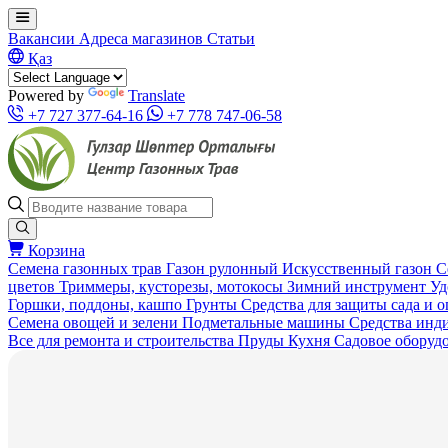
Вакансии
Адреса магазинов
Статьи
Қаз
Powered by
Translate
+7 727 377-64-16
+7 778 747-06-58
Корзина
Семена газонных трав
Газон рулонный
Искусственный газон
С
цветов
Триммеры, кусторезы, мотокосы
Зимний инструмент
Уд
Горшки, поддоны, кашпо
Грунты
Средства для защиты сада и 
Семена овощей и зелени
Подметальные машины
Средства инд
Все для ремонта и строительства
Пруды
Кухня
Садовое оборуд