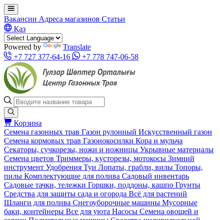
Вакансии
Адреса магазинов
Статьи
Қаз
Powered by
Translate
+7 727 377-64-16
+7 778 747-06-58
Корзина
Семена газонных трав
Газон рулонный
Искусственный газон
Семена кормовых трав
Газонокосилки
Кора и мульча
Секаторы, сучкорезы, ножи и ножницы
Укрывные материалы
Семена цветов
Триммеры, кусторезы, мотокосы
Зимний
инструмент
Удобрения
Туи
Лопаты, грабли, вилы
Топоры,
пилы
Комплектующие для полива
Садовый инвентарь
Садовые тачки, тележки
Горшки, поддоны, кашпо
Грунты
Средства для защиты сада и огорода
Всё для растений
Шланги для полива
Снегоуборочные машины
Мусорные
баки, контейнеры
Все для уюта
Насосы
Семена овощей и