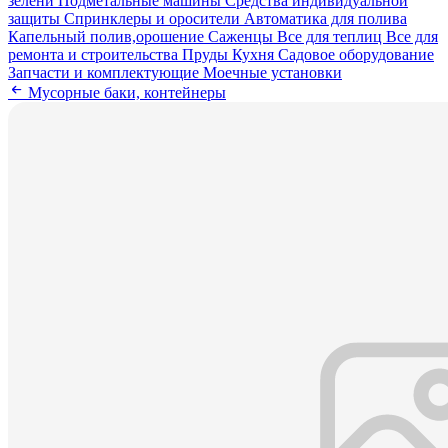
зелени
Подметальные машины
Средства индивидуальной
защиты
Спринклеры и оросители
Автоматика для полива
Капельный полив,орошение
Саженцы
Все для теплиц
Все для
ремонта и строительства
Пруды
Кухня
Садовое оборудование
Запчасти и комплектующие
Моечные установки
Мусорные баки, контейнеры