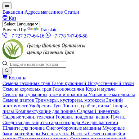
Вакансии
Адреса магазинов
Статьи
Қаз
Powered by
Translate
+7 727 377-64-16
+7 778 747-06-58
Корзина
Семена газонных трав
Газон рулонный
Искусственный газон
Семена кормовых трав
Газонокосилки
Кора и мульча
Секаторы, сучкорезы, ножи и ножницы
Укрывные материалы
Семена цветов
Триммеры, кусторезы, мотокосы
Зимний
инструмент
Удобрения
Туи
Лопаты, грабли, вилы
Топоры,
пилы
Комплектующие для полива
Садовый инвентарь
Садовые тачки, тележки
Горшки, поддоны, кашпо
Грунты
Средства для защиты сада и огорода
Всё для растений
Шланги для полива
Снегоуборочные машины
Мусорные
баки, контейнеры
Все для уюта
Насосы
Семена овощей и