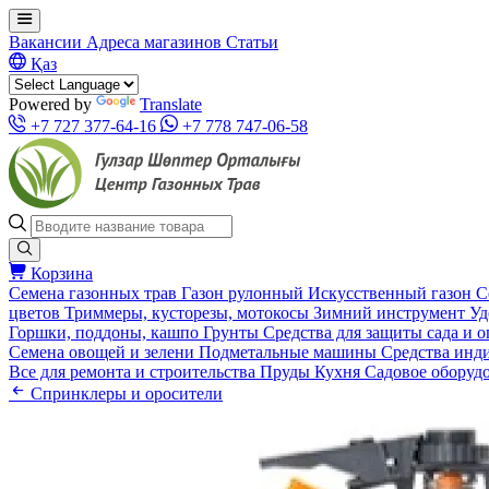
Вакансии
Адреса магазинов
Статьи
Қаз
Powered by
Translate
+7 727 377-64-16
+7 778 747-06-58
Корзина
Семена газонных трав
Газон рулонный
Искусственный газон
С
цветов
Триммеры, кусторезы, мотокосы
Зимний инструмент
Уд
Горшки, поддоны, кашпо
Грунты
Средства для защиты сада и 
Семена овощей и зелени
Подметальные машины
Средства инд
Все для ремонта и строительства
Пруды
Кухня
Садовое оборуд
Спринклеры и оросители