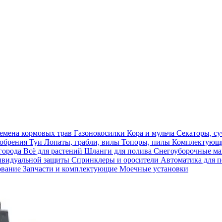
емена кормовых трав
Газонокосилки
Кора и мульча
Секаторы, с
обрения
Туи
Лопаты, грабли, вилы
Топоры, пилы
Комплектующи
огорода
Всё для растений
Шланги для полива
Снегоуборочные 
ивидуальной защиты
Спринклеры и оросители
Автоматика для 
ование
Запчасти и комплектующие
Моечные установки