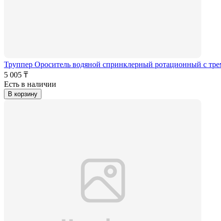
Труппер Ороситель водяной спринклерный ротационный с тре
5 005 ₸
Есть в наличии
В корзину