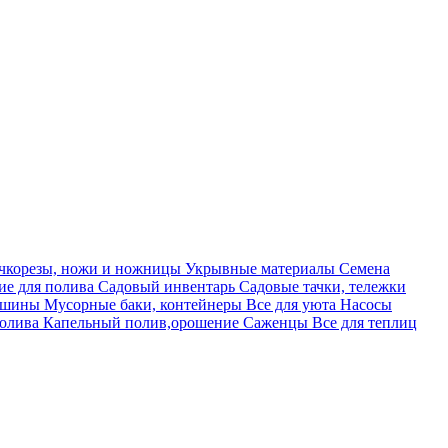
учкорезы, ножи и ножницы
Укрывные материалы
Семена
е для полива
Садовый инвентарь
Садовые тачки, тележки
машины
Мусорные баки, контейнеры
Все для уюта
Насосы
полива
Капельный полив,орошение
Саженцы
Все для теплиц