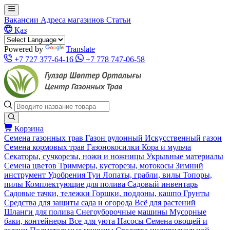
Вакансии
Адреса магазинов
Статьи
Қаз
Powered by
Translate
+7 727 377-64-16
+7 778 747-06-58
Корзина
Семена газонных трав
Газон рулонный
Искусственный газон
Семена кормовых трав
Газонокосилки
Кора и мульча
Секаторы, сучкорезы, ножи и ножницы
Укрывные материалы
Семена цветов
Триммеры, кусторезы, мотокосы
Зимний
инструмент
Удобрения
Туи
Лопаты, грабли, вилы
Топоры,
пилы
Комплектующие для полива
Садовый инвентарь
Садовые тачки, тележки
Горшки, поддоны, кашпо
Грунты
Средства для защиты сада и огорода
Всё для растений
Шланги для полива
Снегоуборочные машины
Мусорные
баки, контейнеры
Все для уюта
Насосы
Семена овощей и