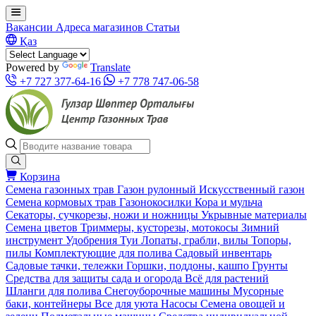
Вакансии
Адреса магазинов
Статьи
Қаз
Powered by
Translate
+7 727 377-64-16
+7 778 747-06-58
Корзина
Семена газонных трав
Газон рулонный
Искусственный газон
Семена кормовых трав
Газонокосилки
Кора и мульча
Секаторы, сучкорезы, ножи и ножницы
Укрывные материалы
Семена цветов
Триммеры, кусторезы, мотокосы
Зимний
инструмент
Удобрения
Туи
Лопаты, грабли, вилы
Топоры,
пилы
Комплектующие для полива
Садовый инвентарь
Садовые тачки, тележки
Горшки, поддоны, кашпо
Грунты
Средства для защиты сада и огорода
Всё для растений
Шланги для полива
Снегоуборочные машины
Мусорные
баки, контейнеры
Все для уюта
Насосы
Семена овощей и