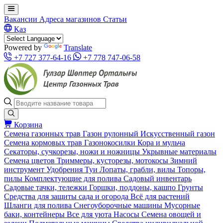
Вакансии
Адреса магазинов
Статьи
Қаз
Powered by
Translate
+7 727 377-64-16
+7 778 747-06-58
Корзина
Семена газонных трав
Газон рулонный
Искусственный газон
Семена кормовых трав
Газонокосилки
Кора и мульча
Секаторы, сучкорезы, ножи и ножницы
Укрывные материалы
Семена цветов
Триммеры, кусторезы, мотокосы
Зимний
инструмент
Удобрения
Туи
Лопаты, грабли, вилы
Топоры,
пилы
Комплектующие для полива
Садовый инвентарь
Садовые тачки, тележки
Горшки, поддоны, кашпо
Грунты
Средства для защиты сада и огорода
Всё для растений
Шланги для полива
Снегоуборочные машины
Мусорные
баки, контейнеры
Все для уюта
Насосы
Семена овощей и