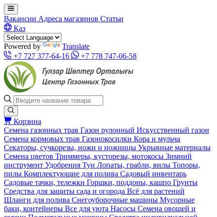
Вакансии
Адреса магазинов
Статьи
Қаз
Powered by
Translate
+7 727 377-64-16
+7 778 747-06-58
Корзина
Семена газонных трав
Газон рулонный
Искусственный газон
Семена кормовых трав
Газонокосилки
Кора и мульча
Секаторы, сучкорезы, ножи и ножницы
Укрывные материалы
Семена цветов
Триммеры, кусторезы, мотокосы
Зимний
инструмент
Удобрения
Туи
Лопаты, грабли, вилы
Топоры,
пилы
Комплектующие для полива
Садовый инвентарь
Садовые тачки, тележки
Горшки, поддоны, кашпо
Грунты
Средства для защиты сада и огорода
Всё для растений
Шланги для полива
Снегоуборочные машины
Мусорные
баки, контейнеры
Все для уюта
Насосы
Семена овощей и