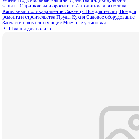
зелени
Подметальные машины
Средства индивидуальной
защиты
Спринклеры и оросители
Автоматика для полива
Капельный полив,орошение
Саженцы
Все для теплиц
Все для
ремонта и строительства
Пруды
Кухня
Садовое оборудование
Запчасти и комплектующие
Моечные установки
Шланги для полива