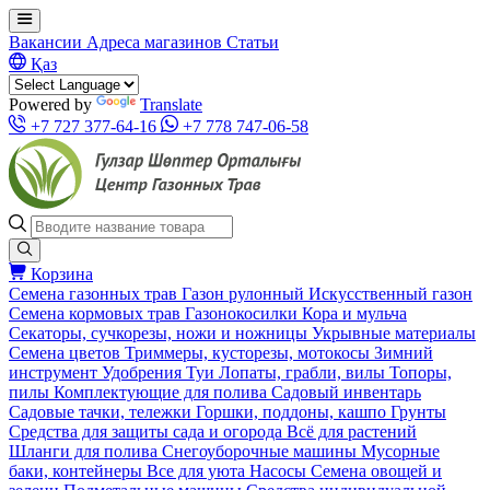
Вакансии
Адреса магазинов
Статьи
Қаз
Powered by
Translate
+7 727 377-64-16
+7 778 747-06-58
Корзина
Семена газонных трав
Газон рулонный
Искусственный газон
Семена кормовых трав
Газонокосилки
Кора и мульча
Секаторы, сучкорезы, ножи и ножницы
Укрывные материалы
Семена цветов
Триммеры, кусторезы, мотокосы
Зимний
инструмент
Удобрения
Туи
Лопаты, грабли, вилы
Топоры,
пилы
Комплектующие для полива
Садовый инвентарь
Садовые тачки, тележки
Горшки, поддоны, кашпо
Грунты
Средства для защиты сада и огорода
Всё для растений
Шланги для полива
Снегоуборочные машины
Мусорные
баки, контейнеры
Все для уюта
Насосы
Семена овощей и