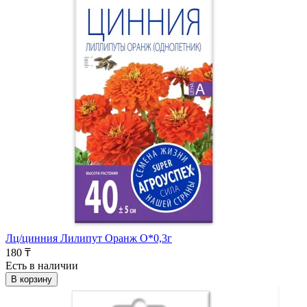
Лц/цинния Лилипут Оранж О*0,3г
180 ₸
Есть в наличии
В корзину