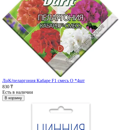
ЛцК/пеларгония Кабаре F1 смесь О *4шт
830 ₸
Есть в наличии
В корзину