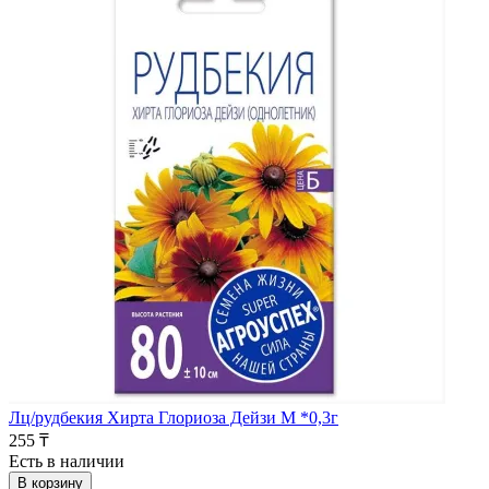
Лц/рудбекия Хирта Глориоза Дейзи М *0,3г
255 ₸
Есть в наличии
В корзину