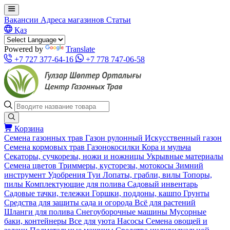
Вакансии
Адреса магазинов
Статьи
Қаз
Powered by
Translate
+7 727 377-64-16
+7 778 747-06-58
Корзина
Семена газонных трав
Газон рулонный
Искусственный газон
Семена кормовых трав
Газонокосилки
Кора и мульча
Секаторы, сучкорезы, ножи и ножницы
Укрывные материалы
Семена цветов
Триммеры, кусторезы, мотокосы
Зимний
инструмент
Удобрения
Туи
Лопаты, грабли, вилы
Топоры,
пилы
Комплектующие для полива
Садовый инвентарь
Садовые тачки, тележки
Горшки, поддоны, кашпо
Грунты
Средства для защиты сада и огорода
Всё для растений
Шланги для полива
Снегоуборочные машины
Мусорные
баки, контейнеры
Все для уюта
Насосы
Семена овощей и