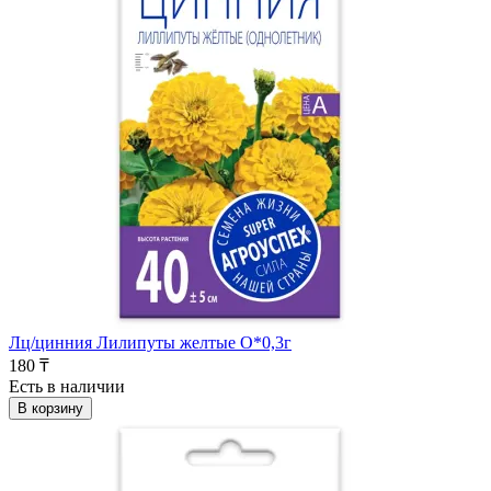
Лц/цинния Лилипуты желтые О*0,3г
180 ₸
Есть в наличии
В корзину