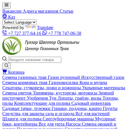
Вакансии
Адреса магазинов
Статьи
Қаз
Powered by
Translate
+7 727 377-64-16
+7 778 747-06-58
Корзина
Семена газонных трав
Газон рулонный
Искусственный газон
Семена кормовых трав
Газонокосилки
Кора и мульча
Секаторы, сучкорезы, ножи и ножницы
Укрывные материалы
Семена цветов
Триммеры, кусторезы, мотокосы
Зимний
инструмент
Удобрения
Туи
Лопаты, грабли, вилы
Топоры,
пилы
Комплектующие для полива
Садовый инвентарь
Садовые тачки, тележки
Горшки, поддоны, кашпо
Грунты
Средства для защиты сада и огорода
Всё для растений
Шланги для полива
Снегоуборочные машины
Мусорные
баки, контейнеры
Все для уюта
Насосы
Семена овощей и