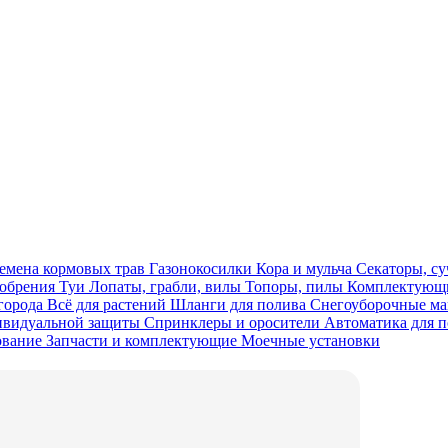
емена кормовых трав
Газонокосилки
Кора и мульча
Секаторы, с
обрения
Туи
Лопаты, грабли, вилы
Топоры, пилы
Комплектующи
огорода
Всё для растений
Шланги для полива
Снегоуборочные 
ивидуальной защиты
Спринклеры и оросители
Автоматика для 
ование
Запчасти и комплектующие
Моечные установки