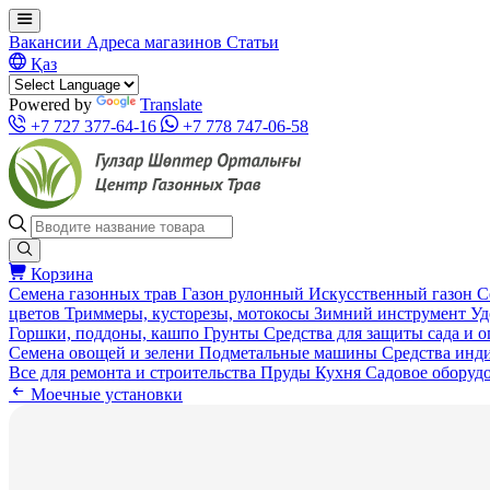
Вакансии
Адреса магазинов
Статьи
Қаз
Powered by
Translate
+7 727 377-64-16
+7 778 747-06-58
Корзина
Семена газонных трав
Газон рулонный
Искусственный газон
С
цветов
Триммеры, кусторезы, мотокосы
Зимний инструмент
Уд
Горшки, поддоны, кашпо
Грунты
Средства для защиты сада и 
Семена овощей и зелени
Подметальные машины
Средства инд
Все для ремонта и строительства
Пруды
Кухня
Садовое оборуд
Моечные установки