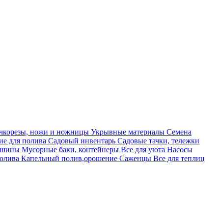
учкорезы, ножи и ножницы
Укрывные материалы
Семена
е для полива
Садовый инвентарь
Садовые тачки, тележки
машины
Мусорные баки, контейнеры
Все для уюта
Насосы
полива
Капельный полив,орошение
Саженцы
Все для теплиц