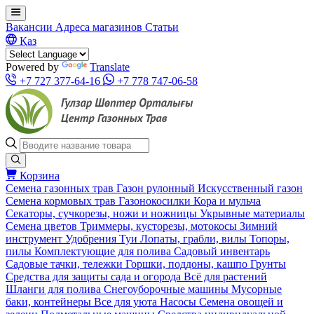
Вакансии
Адреса магазинов
Статьи
Қаз
Powered by
Translate
+7 727 377-64-16
+7 778 747-06-58
Корзина
Семена газонных трав
Газон рулонный
Искусственный газон
Семена кормовых трав
Газонокосилки
Кора и мульча
Секаторы, сучкорезы, ножи и ножницы
Укрывные материалы
Семена цветов
Триммеры, кусторезы, мотокосы
Зимний
инструмент
Удобрения
Туи
Лопаты, грабли, вилы
Топоры,
пилы
Комплектующие для полива
Садовый инвентарь
Садовые тачки, тележки
Горшки, поддоны, кашпо
Грунты
Средства для защиты сада и огорода
Всё для растений
Шланги для полива
Снегоуборочные машины
Мусорные
баки, контейнеры
Все для уюта
Насосы
Семена овощей и