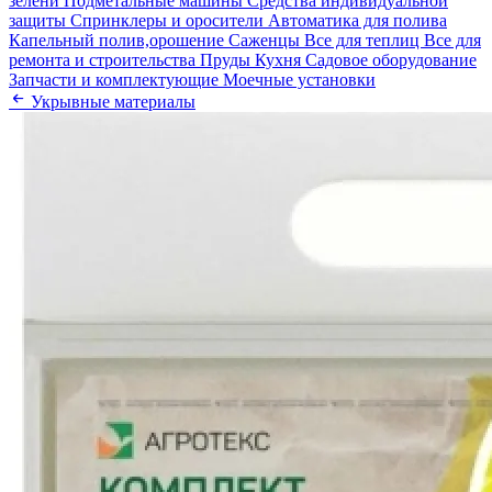
зелени
Подметальные машины
Средства индивидуальной
защиты
Спринклеры и оросители
Автоматика для полива
Капельный полив,орошение
Саженцы
Все для теплиц
Все для
ремонта и строительства
Пруды
Кухня
Садовое оборудование
Запчасти и комплектующие
Моечные установки
Укрывные материалы