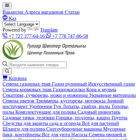
Вакансии
Адреса магазинов
Статьи
Қаз
Powered by
Translate
+7 727 377-64-16
+7 778 747-06-58
Корзина
Семена газонных трав
Газон рулонный
Искусственный газон
Семена кормовых трав
Газонокосилки
Кора и мульча
Секаторы, сучкорезы, ножи и ножницы
Укрывные материалы
Семена цветов
Триммеры, кусторезы, мотокосы
Зимний
инструмент
Удобрения
Туи
Лопаты, грабли, вилы
Топоры,
пилы
Комплектующие для полива
Садовый инвентарь
Садовые тачки, тележки
Горшки, поддоны, кашпо
Грунты
Средства для защиты сада и огорода
Всё для растений
Шланги для полива
Снегоуборочные машины
Мусорные
баки, контейнеры
Все для уюта
Насосы
Семена овощей и