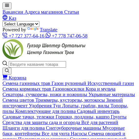
Вакансии
Адреса магазинов
Статьи
Қаз
Powered by
Translate
+7 727 377-64-16
+7 778 747-06-58
Корзина
Семена газонных трав
Газон рулонный
Искусственный газон
Семена кормовых трав
Газонокосилки
Кора и мульча
Секаторы, сучкорезы, ножи и ножницы
Укрывные материалы
Семена цветов
Триммеры, кусторезы, мотокосы
Зимний
инструмент
Удобрения
Туи
Лопаты, грабли, вилы
Топоры,
пилы
Комплектующие для полива
Садовый инвентарь
Садовые тачки, тележки
Горшки, поддоны, кашпо
Грунты
Средства для защиты сада и огорода
Всё для растений
Шланги для полива
Снегоуборочные машины
Мусорные
баки, контейнеры
Все для уюта
Насосы
Семена овощей и