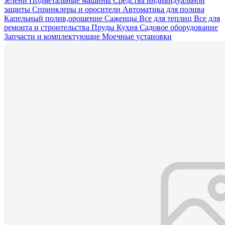
зелени
Подметальные машины
Средства индивидуальной
защиты
Спринклеры и оросители
Автоматика для полива
Капельный полив,орошение
Саженцы
Все для теплиц
Все для
ремонта и строительства
Пруды
Кухня
Садовое оборудование
Запчасти и комплектующие
Моечные установки