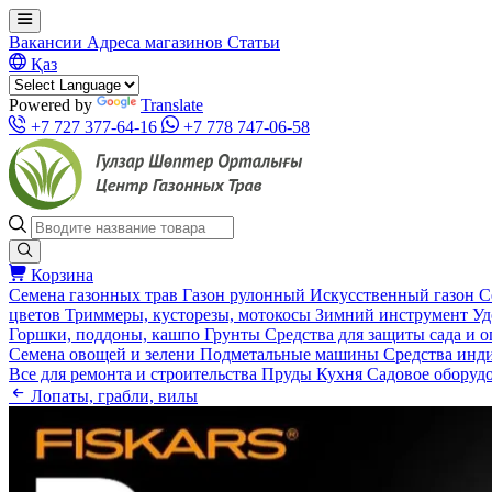
Вакансии
Адреса магазинов
Статьи
Қаз
Powered by
Translate
+7 727 377-64-16
+7 778 747-06-58
Корзина
Семена газонных трав
Газон рулонный
Искусственный газон
С
цветов
Триммеры, кусторезы, мотокосы
Зимний инструмент
Уд
Горшки, поддоны, кашпо
Грунты
Средства для защиты сада и 
Семена овощей и зелени
Подметальные машины
Средства инд
Все для ремонта и строительства
Пруды
Кухня
Садовое оборуд
Лопаты, грабли, вилы