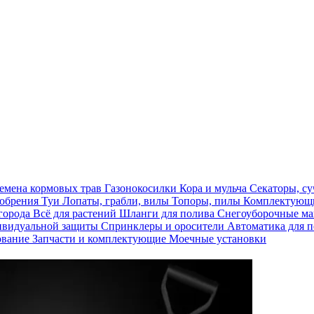
емена кормовых трав
Газонокосилки
Кора и мульча
Секаторы, с
обрения
Туи
Лопаты, грабли, вилы
Топоры, пилы
Комплектующи
огорода
Всё для растений
Шланги для полива
Снегоуборочные 
ивидуальной защиты
Спринклеры и оросители
Автоматика для 
ование
Запчасти и комплектующие
Моечные установки