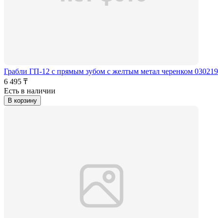
Грабли ГП-12 с прямым зубом с желтым метал черенком 030219
6 495 ₸
Есть в наличии
В корзину