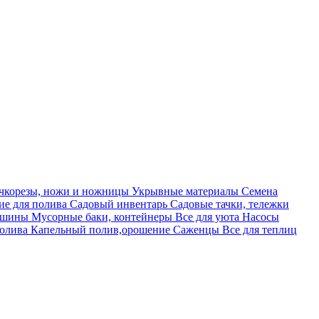
учкорезы, ножи и ножницы
Укрывные материалы
Семена
е для полива
Садовый инвентарь
Садовые тачки, тележки
машины
Мусорные баки, контейнеры
Все для уюта
Насосы
полива
Капельный полив,орошение
Саженцы
Все для теплиц