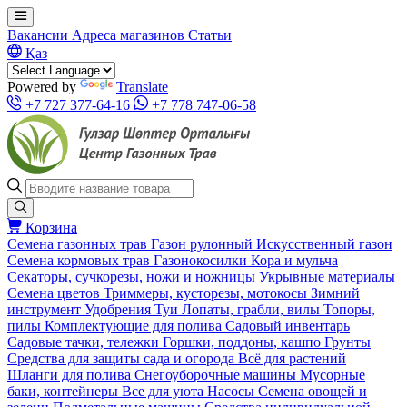
Вакансии
Адреса магазинов
Статьи
Қаз
Powered by
Translate
+7 727 377-64-16
+7 778 747-06-58
Корзина
Семена газонных трав
Газон рулонный
Искусственный газон
Семена кормовых трав
Газонокосилки
Кора и мульча
Секаторы, сучкорезы, ножи и ножницы
Укрывные материалы
Семена цветов
Триммеры, кусторезы, мотокосы
Зимний
инструмент
Удобрения
Туи
Лопаты, грабли, вилы
Топоры,
пилы
Комплектующие для полива
Садовый инвентарь
Садовые тачки, тележки
Горшки, поддоны, кашпо
Грунты
Средства для защиты сада и огорода
Всё для растений
Шланги для полива
Снегоуборочные машины
Мусорные
баки, контейнеры
Все для уюта
Насосы
Семена овощей и