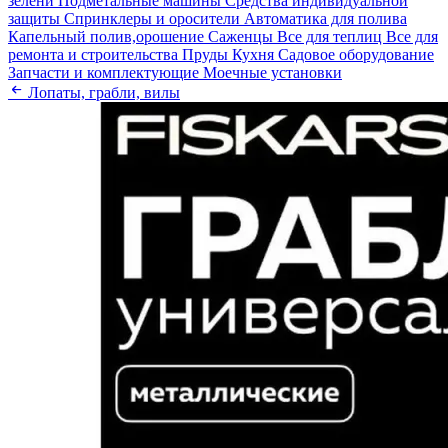
зелени
Подметальные машины
Средства индивидуальной
защиты
Спринклеры и оросители
Автоматика для полива
Капельный полив,орошение
Саженцы
Все для теплиц
Все для
ремонта и строительства
Пруды
Кухня
Садовое оборудование
Запчасти и комплектующие
Моечные установки
Лопаты, грабли, вилы