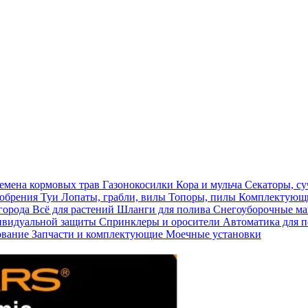
емена кормовых трав
Газонокосилки
Кора и мульча
Секаторы, с
обрения
Туи
Лопаты, грабли, вилы
Топоры, пилы
Комплектующи
огорода
Всё для растений
Шланги для полива
Снегоуборочные 
ивидуальной защиты
Спринклеры и оросители
Автоматика для 
ование
Запчасти и комплектующие
Моечные установки