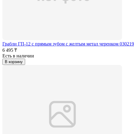
Грабли ГП-12 с прямым зубом с желтым метал черенком 030219
6 495 ₸
Есть в наличии
В корзину