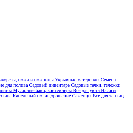
учкорезы, ножи и ножницы
Укрывные материалы
Семена
е для полива
Садовый инвентарь
Садовые тачки, тележки
машины
Мусорные баки, контейнеры
Все для уюта
Насосы
полива
Капельный полив,орошение
Саженцы
Все для теплиц