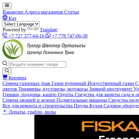
Вакансии
Адреса магазинов
Статьи
Қаз
Powered by
Translate
+7 727 377-64-16
+7 778 747-06-58
Корзина
Семена газонных трав
Газон рулонный
Искусственный газон
С
цветов
Триммеры, кусторезы, мотокосы
Зимний инструмент
Уд
Горшки, поддоны, кашпо
Грунты
Средства для защиты сада и 
Семена овощей и зелени
Подметальные машины
Средства инд
Все для ремонта и строительства
Пруды
Кухня
Садовое оборуд
Лопаты, грабли, вилы