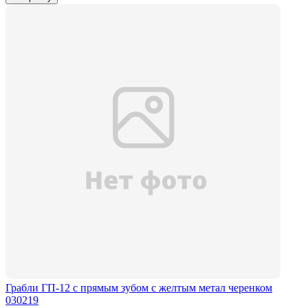
Грабли ГП-12 с прямым зубом с желтым метал черенком
030219