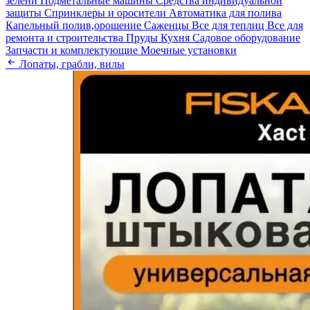
зелени
Подметальные машины
Средства индивидуальной
защиты
Спринклеры и оросители
Автоматика для полива
Капельный полив,орошение
Саженцы
Все для теплиц
Все для
ремонта и строительства
Пруды
Кухня
Садовое оборудование
Запчасти и комплектующие
Моечные установки
Лопаты, грабли, вилы