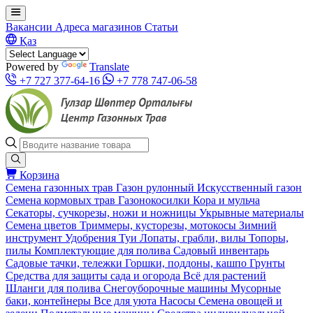
Вакансии
Адреса магазинов
Статьи
Қаз
Powered by
Translate
+7 727 377-64-16
+7 778 747-06-58
Корзина
Семена газонных трав
Газон рулонный
Искусственный газон
Семена кормовых трав
Газонокосилки
Кора и мульча
Секаторы, сучкорезы, ножи и ножницы
Укрывные материалы
Семена цветов
Триммеры, кусторезы, мотокосы
Зимний
инструмент
Удобрения
Туи
Лопаты, грабли, вилы
Топоры,
пилы
Комплектующие для полива
Садовый инвентарь
Садовые тачки, тележки
Горшки, поддоны, кашпо
Грунты
Средства для защиты сада и огорода
Всё для растений
Шланги для полива
Снегоуборочные машины
Мусорные
баки, контейнеры
Все для уюта
Насосы
Семена овощей и