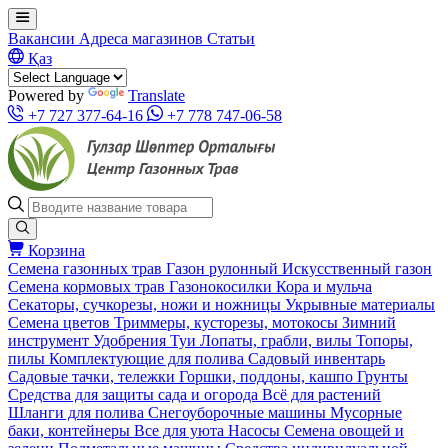
Вакансии
Адреса магазинов
Статьи
Қаз
Powered by
Translate
+7 727 377-64-16
+7 778 747-06-58
Корзина
Семена газонных трав
Газон рулонный
Искусственный газон
Семена кормовых трав
Газонокосилки
Кора и мульча
Секаторы, сучкорезы, ножи и ножницы
Укрывные материалы
Семена цветов
Триммеры, кусторезы, мотокосы
Зимний
инструмент
Удобрения
Туи
Лопаты, грабли, вилы
Топоры,
пилы
Комплектующие для полива
Садовый инвентарь
Садовые тачки, тележки
Горшки, поддоны, кашпо
Грунты
Средства для защиты сада и огорода
Всё для растений
Шланги для полива
Снегоуборочные машины
Мусорные
баки, контейнеры
Все для уюта
Насосы
Семена овощей и