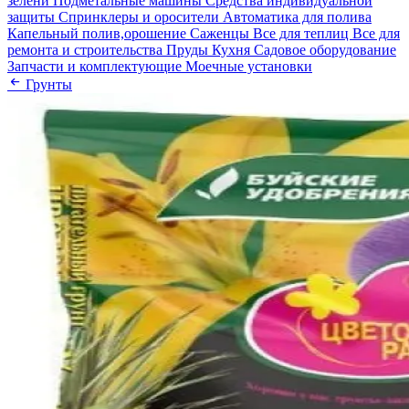
зелени
Подметальные машины
Средства индивидуальной
защиты
Спринклеры и оросители
Автоматика для полива
Капельный полив,орошение
Саженцы
Все для теплиц
Все для
ремонта и строительства
Пруды
Кухня
Садовое оборудование
Запчасти и комплектующие
Моечные установки
Грунты