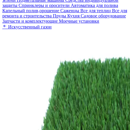
зелени
Подметальные машины
Средства индивидуальной
защиты
Спринклеры и оросители
Автоматика для полива
Капельный полив,орошение
Саженцы
Все для теплиц
Все для
ремонта и строительства
Пруды
Кухня
Садовое оборудование
Запчасти и комплектующие
Моечные установки
Искусственный газон