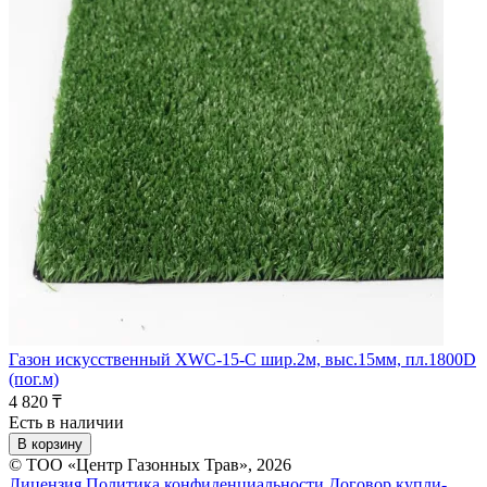
Газон искусственный XWC-15-C шир.2м, выс.15мм, пл.1800D
(пог.м)
4 820 ₸
Есть в наличии
В корзину
© ТОО «Центр Газонных Трав», 2026
Лицензия
Политика конфиденциальности
Договор купли-