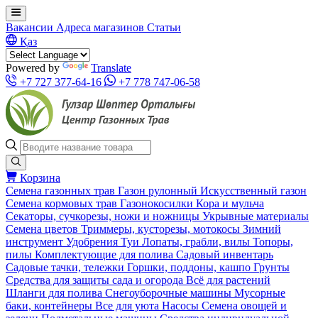
Вакансии
Адреса магазинов
Статьи
Қаз
Powered by
Translate
+7 727 377-64-16
+7 778 747-06-58
Корзина
Семена газонных трав
Газон рулонный
Искусственный газон
Семена кормовых трав
Газонокосилки
Кора и мульча
Секаторы, сучкорезы, ножи и ножницы
Укрывные материалы
Семена цветов
Триммеры, кусторезы, мотокосы
Зимний
инструмент
Удобрения
Туи
Лопаты, грабли, вилы
Топоры,
пилы
Комплектующие для полива
Садовый инвентарь
Садовые тачки, тележки
Горшки, поддоны, кашпо
Грунты
Средства для защиты сада и огорода
Всё для растений
Шланги для полива
Снегоуборочные машины
Мусорные
баки, контейнеры
Все для уюта
Насосы
Семена овощей и