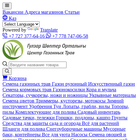
Вакансии
Адреса магазинов
Статьи
Қаз
Powered by
Translate
+7 727 377-64-16
+7 778 747-06-58
Корзина
Семена газонных трав
Газон рулонный
Искусственный газон
Семена кормовых трав
Газонокосилки
Кора и мульча
Секаторы, сучкорезы, ножи и ножницы
Укрывные материалы
Семена цветов
Триммеры, кусторезы, мотокосы
Зимний
инструмент
Удобрения
Туи
Лопаты, грабли, вилы
Топоры,
пилы
Комплектующие для полива
Садовый инвентарь
Садовые тачки, тележки
Горшки, поддоны, кашпо
Грунты
Средства для защиты сада и огорода
Всё для растений
Шланги для полива
Снегоуборочные машины
Мусорные
баки, контейнеры
Все для уюта
Насосы
Семена овощей и