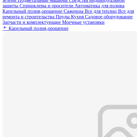
зелени
Подметальные машины
Средства индивидуальной
защиты
Спринклеры и оросители
Автоматика для полива
Капельный полив,орошение
Саженцы
Все для теплиц
Все для
ремонта и строительства
Пруды
Кухня
Садовое оборудование
Запчасти и комплектующие
Моечные установки
Капельный полив,орошение