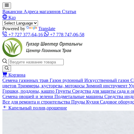
Вакансии
Адреса магазинов
Статьи
Қаз
Powered by
Translate
+7 727 377-64-16
+7 778 747-06-58
Корзина
Семена газонных трав
Газон рулонный
Искусственный газон
С
цветов
Триммеры, кусторезы, мотокосы
Зимний инструмент
Уд
Горшки, поддоны, кашпо
Грунты
Средства для защиты сада и 
Семена овощей и зелени
Подметальные машины
Средства инд
Все для ремонта и строительства
Пруды
Кухня
Садовое оборуд
Капельный полив,орошение