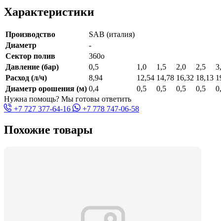
Характеристики
Производство
SAB (италия)
Диаметр
-
Сектор полив
360o
Давление (бар)
0,5
1,0
1,5
2,0
2,5
3
Расход (л/ч)
8,94
12,54
14,78
16,32
18,13
1
Диаметр орошения (м)
0,4
0,5
0,5
0,5
0,5
0
Нужна помощь? Мы готовы ответить
+7 727 377-64-16
+7 778 747-06-58
Похожие товары