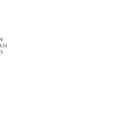
,0
9,51
,5