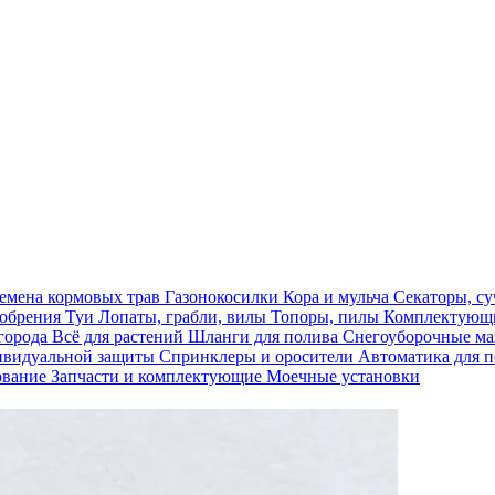
емена кормовых трав
Газонокосилки
Кора и мульча
Секаторы, с
обрения
Туи
Лопаты, грабли, вилы
Топоры, пилы
Комплектующи
огорода
Всё для растений
Шланги для полива
Снегоуборочные 
ивидуальной защиты
Спринклеры и оросители
Автоматика для 
ование
Запчасти и комплектующие
Моечные установки