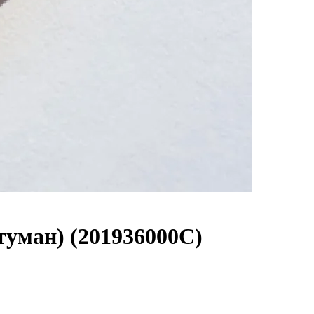
уман) (201936000C)