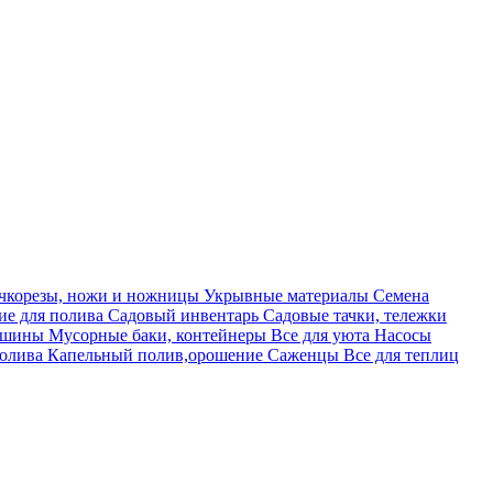
учкорезы, ножи и ножницы
Укрывные материалы
Семена
е для полива
Садовый инвентарь
Садовые тачки, тележки
машины
Мусорные баки, контейнеры
Все для уюта
Насосы
полива
Капельный полив,орошение
Саженцы
Все для теплиц